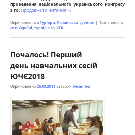
проведення національного українського конгресу
з ґо.
Продовжити читання
→
Оприлюднено в
Турніри
,
Українськи турніри
|
Позначено
го
,
го в Україні
,
турнір з го
,
УГК
Почалось! Перший
день навчальних сесій
ЮЧЄ2018
Оприлюднено
26.03.2018
автором
December