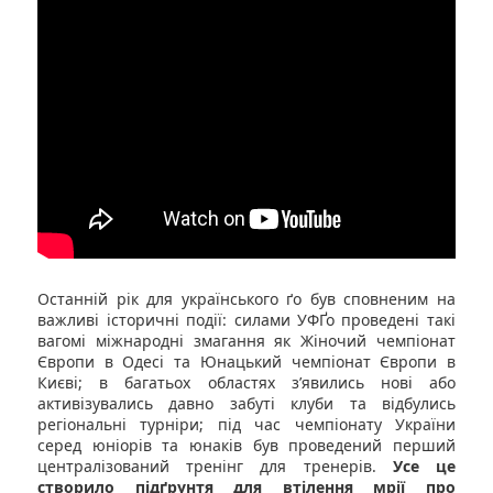
Останній рік для українського ґо був сповненим на
важливі історичні події: силами УФҐо проведені такі
вагомі міжнародні змагання як Жіночий чемпіонат
Європи в Одесі та Юнацький чемпіонат Європи в
Києві; в багатьох областях з’явились нові або
активізувались давно забуті клуби та відбулись
регіональні турніри; під час чемпіонату України
серед юніорів та юнаків був проведений перший
централізований тренінг для тренерів.
Усе це
створило підґрунтя для втілення мрії про