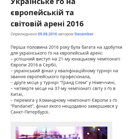
Українське ґо на
європейській та
світовій арені 2016
Оприлюднено
09.08.2016
автором
December
Перша половина 2016 року була багата на здобутки
для українського ґо на європейській арені:
– успішний виступ на 21-му юнацькому чемпіонаті
Європи 2016 в Сербії,
– український фінал у кваліфікаційному турнірі на
звання європейського професіонала,
– друге місце у турнірі “Гранд Слем” у Німеччині,
– четверте місце на 37-му чемпіонаті світу з ґо в
Китаї,
– перемога у Командному чемпіонаті Європи з ґо
“Pandanet”, фінал якого нещодавно завершився у
Санкт-Петербурзі.