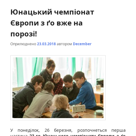
Юнацький чемпіонат
Європи з ґо вже на
порозі!
Оприлюднено
23.03.2018
автором
December
У понеділок, 26 березня, розпочнеться перша
частина
23-го Юнацького чемпіонату Європи з ґо