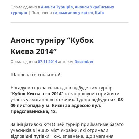
Оприлюднено в
Анонси Турнірів
,
Анонси Українських
турнірів
|
Позначено
го
,
змагання у квітні
,
Київ
Анонс турніру “Кубок
Києва 2014”
Оприлюднено
07.11.2014
автором
December
Шановна го-спільнота!
Нагадуємо що за кілька днів відбудеться турнір
“
Кубок Києва з го 2014
” та запрошуємо прийняти
участь у змаганні всіх охочих. Турнір відбудеться
08-
09 листопада у м. Києві за адресою вул.
Предславинська, 12.
За ініціативою КФГО цей турнір прийматиме багато
учасників з інших міст України, які отримали
відповідні путівки. Тож, впевнена, що змагання