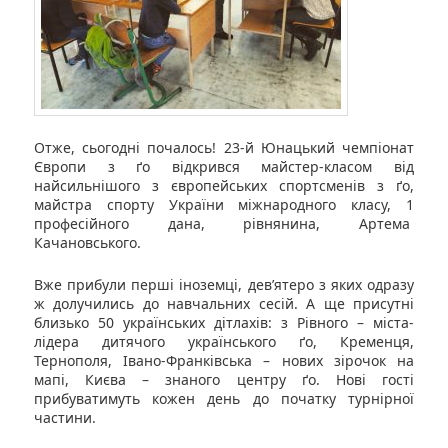
Отже, сьогодні почалось! 23-й Юнацький чемпіонат
Європи з ґо відкрився майстер-класом від
найсильнішого з європейських спортсменів з ґо,
майстра спорту України міжнародного класу, 1
професійного дана, рівнянина, Артема
Качановського.
Вже прибули перші іноземці, дев’ятеро з яких одразу
ж долучились до навчальних сесій. А ще присутні
близько 50 українських дітлахів: з Рівного – міста-
лідера дитячого українського ґо, Кременця,
Тернополя, Івано-Франківська – нових зірочок на
мапі, Києва – знаного центру ґо. Нові гості
прибуватимуть кожен день до початку турнірної
частини.