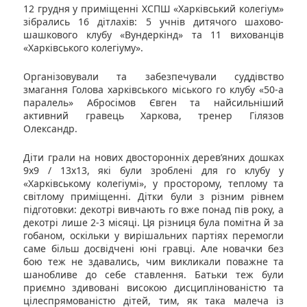
12 грудня у приміщенні ХСПШ «Харківський колегіум»
зібрались 16 дітлахів: 5 учнів дитячого шахово-
шашкового клубу «Вундеркінд» та 11 вихованців
«Харківського колегіуму».
Організовували та забезпечували суддівство
змагання Голова харківського міського го клубу «50-а
паралель» Абросімов Євген та найсильніший
активний гравець Харкова, тренер Гілязов
Олександр.
Діти грали на нових двосторонніх дерев’яних дошках
9х9 / 13х13, які були зроблені для го клубу у
«Харківському колегіумі», у просторому, теплому та
світлому приміщенні. Дітки були з різним рівнем
підготовки: декотрі вивчають го вже понад пів року, а
декотрі лише 2-3 місяці. Ця різниця була помітна й за
гобаном, оскільки у вирішальних партіях перемогли
саме більш досвідчені юні гравці. Але новачки без
бою теж не здавались, чим викликали поважне та
шанобливе до себе ставлення. Батьки теж були
приємно здивовані високою дисциплінованістю та
цілеспрямованістю дітей, тим, як така малеча із