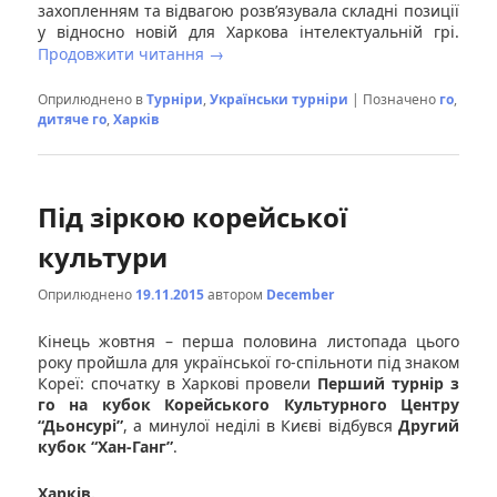
захопленням та відвагою розв’язувала складні позиції
у відносно новій для Харкова інтелектуальній грі.
Продовжити читання
→
Оприлюднено в
Турніри
,
Українськи турніри
|
Позначено
го
,
дитяче го
,
Харків
Під зіркою корейської
культури
Оприлюднено
19.11.2015
автором
December
Кінець жовтня – перша половина листопада цього
року пройшла для української го-спільноти під знаком
Кореї: спочатку в Харкові провели
Перший турнір з
го на кубок Корейського Культурного Центру
“Дьонсурі”
, а минулої неділі в Києві відбувся
Другий
кубок “Хан-Ганг”
.
Харків.