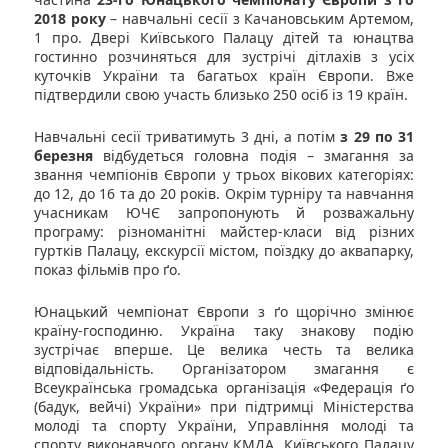
2018 року
– навчальні сесії з Качановським Артемом,
1 про. Двері Київського Палацу дітей та юнацтва
гостинно розчиняться для зустрічі дітлахів з усіх
куточків України та багатьох країн Європи. Вже
підтвердили свою участь близько 250 осіб із 19 країн.
Навчальні сесії триватимуть 3 дні, а потім
з 29 по 31
березня
відбудеться головна подія – змагання за
звання чемпіонів Європи у трьох вікових категоріях:
до 12, до 16 та до 20 років. Окрім турніру та навчання
учасникам ЮЧЄ запропонують й розважальну
програму: різноманітні майстер-класи від різних
гуртків Палацу, екскурсії містом, поїздку до аквапарку,
показ фільмів про ґо.
Юнацький чемпіонат Європи з ґо щорічно змінює
країну-господиню. Україна таку знакову подію
зустрічає вперше. Це велика честь та велика
відповідальність. Організатором змагання є
Всеукраїнська громадська організація «Федерація ґо
(бадук, вейчі) України» при підтримці Міністерства
молоді та спорту України, Управління молоді та
спорту виконавчого органу КМДА, Київського Палацу