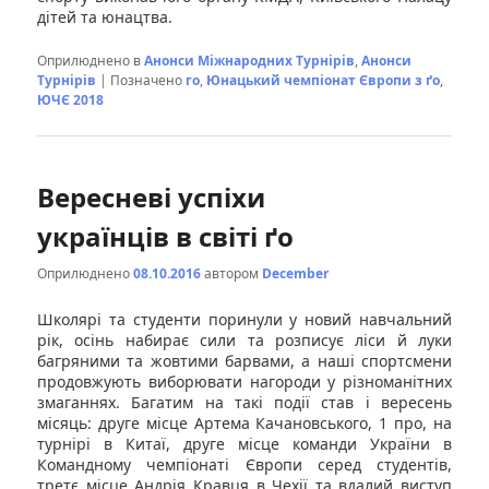
дітей та юнацтва.
Оприлюднено в
Анонси Міжнародних Турнірів
,
Анонси
Турнірів
|
Позначено
го
,
Юнацький чемпіонат Європи з ґо
,
ЮЧЄ 2018
Вересневі успіхи
українців в світі ґо
Оприлюднено
08.10.2016
автором
December
Школярі та студенти поринули у новий навчальний
рік, осінь набирає сили та розписує ліси й луки
багряними та жовтими барвами, а наші спортсмени
продовжують виборювати нагороди у різноманітних
змаганнях. Багатим на такі події став і вересень
місяць: друге місце Артема Качановського, 1 про, на
турнірі в Китаї, друге місце команди України в
Командному чемпіонаті Європи серед студентів,
третє місце Андрія Кравця в Чехії та вдалий виступ