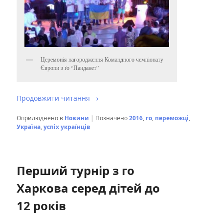
Церемонія нагородження Командного чемпіонату
Європи з ґо “Панданет”
Продовжити читання
→
Оприлюднено в
Новини
|
Позначено
2016
,
го
,
переможці
,
Україна
,
успіх українців
Перший турнір з го
Харкова серед дітей до
12 років