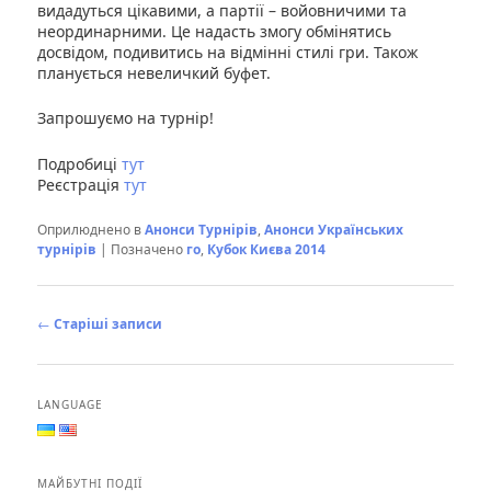
видадуться цікавими, а партії – войовничими та
неординарними. Це надасть змогу обмінятись
досвідом, подивитись на відмінні стилі гри. Також
планується невеличкий буфет.
Запрошуємо на турнір!
Подробиці
тут
Реєстрація
тут
Оприлюднено в
Анонси Турнірів
,
Анонси Українських
турнірів
|
Позначено
го
,
Кубок Києва 2014
Навігація
←
Старіші записи
по
записах
LANGUAGE
МАЙБУТНІ ПОДІЇ