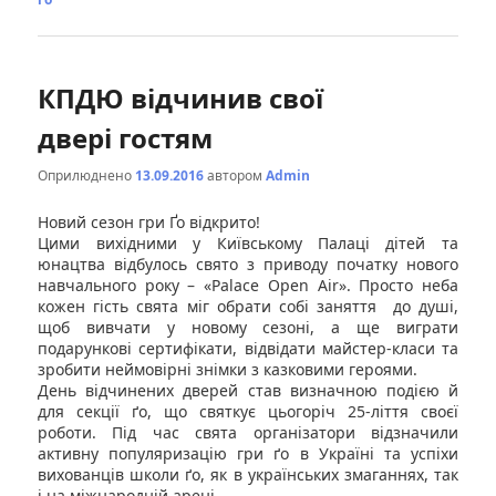
КПДЮ відчинив свої
двері гостям
Оприлюднено
13.09.2016
автором
Admin
Новий сезон гри Ґо відкрито!
Цими вихідними у Київському Палаці дітей та
юнацтва відбулось свято з приводу початку нового
навчального року – «Palace Open Air». Просто неба
кожен гість свята міг обрати собі заняття до душі,
щоб вивчати у новому сезоні, а ще виграти
подарункові сертифікати, відвідати майстер-класи та
зробити неймовірні знімки з казковими героями.
День відчинених дверей став визначною подією й
для секції ґо, що святкує цьогоріч 25-ліття своєї
роботи. Під час свята організатори відзначили
активну популяризацію гри ґо в Україні та успіхи
вихованців школи ґо, як в українських змаганнях, так
і на міжнародній арені.