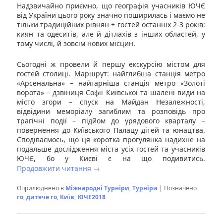
Надзвичайно приємно, що географія учасників ЮЧЄ
від України цього року значно поширилась і маємо не
тільки традиційних рівнян + гостей останніх 2-3 років:
киян та одеситів, але й дітлахів з інших областей, у
тому числі, й зовсім нових місцин.
Сьогодні ж провели й першу екскурсію містом для
гостей столиці. Маршрут: найглибша станція метро
«Арсенальна» – найгарніша станція метро «Золоті
ворота» – дзвіниця Софії Київської та шалені види на
місто згори – спуск на Майдан Незалежності,
відвідини меморіалу загиблим та розповідь про
трагічні події – підйом до урядового кварталу –
повернення до Київського Палацу дітей та юнацтва.
Сподіваємось, що ця коротка прогулянка надихне на
подальше дослідження міста усіх гостей та учасників
ЮЧЄ, бо у Києві є на що подивитись.
Продовжити читання
→
Оприлюднено в
Міжнародні Турніри
,
Турніри
|
Позначено
го
,
дитяче го
,
Київ
,
ЮЧЕ2018