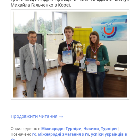
Михайла Гальченко в Кореї.
Продовжити читання
→
Оприлюднено в
Міжнародні Турніри
,
Новини
,
Турніри
|
Позначено
го
,
міжнародні змагання з ґо
,
успіхи українців в
ґо