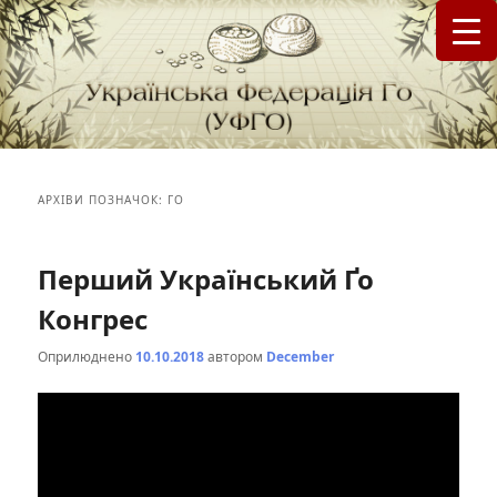
федерація Го (Бадук, Вейці) в Україні
Українська Федерація Го (УФГО)
АРХІВИ ПОЗНАЧОК:
ГО
Перший Український Ґо
Конгрес
Оприлюднено
10.10.2018
автором
December