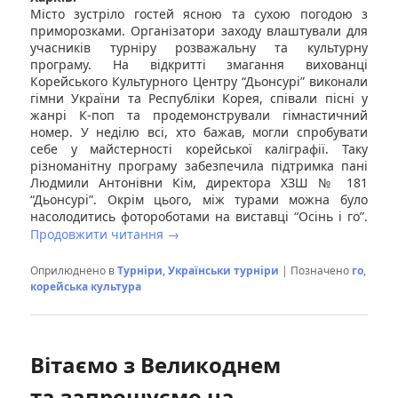
Місто зустріло гостей ясною та сухою погодою з
приморозками. Організатори заходу влаштували для
учасників турніру розважальну та культурну
програму. На відкритті змагання вихованці
Корейського Культурного Центру “Дьонсурі” виконали
гімни України та Республіки Корея, співали пісні у
жанрі К-поп та продемонстрували гімнастичний
номер. У неділю всі, хто бажав, могли спробувати
себе у майстерності корейської каліграфії. Таку
різноманітну програму забезпечила підтримка пані
Людмили Антонівни Кім, директора ХЗШ № 181
“Дьонсурі”. Окрім цього, між турами можна було
насолодитись фотороботами на виставці “Осінь і го”.
Продовжити читання
→
Оприлюднено в
Турніри
,
Українськи турніри
|
Позначено
го
,
корейська культура
Вітаємо з Великоднем
та запрошуємо на