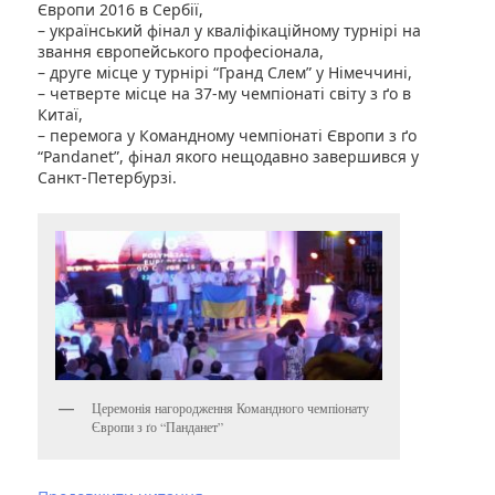
Європи 2016 в Сербії,
– український фінал у кваліфікаційному турнірі на
звання європейського професіонала,
– друге місце у турнірі “Гранд Слем” у Німеччині,
– четверте місце на 37-му чемпіонаті світу з ґо в
Китаї,
– перемога у Командному чемпіонаті Європи з ґо
“Pandanet”, фінал якого нещодавно завершився у
Санкт-Петербурзі.
Церемонія нагородження Командного чемпіонату
Європи з ґо “Панданет”