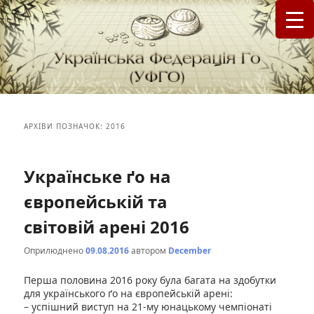
федерація Го (Бадук, Вейці) в Україні
Українська Федерація Го (УФГО)
АРХІВИ ПОЗНАЧОК:
2016
Українське ґо на
європейській та
світовій арені 2016
Оприлюднено
09.08.2016
автором
December
Перша половина 2016 року була багата на здобутки
для українського ґо на європейській арені:
– успішний виступ на 21-му юнацькому чемпіонаті