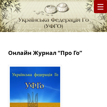
федерація Го (Бадук, Вейці) в Україні
Українська Федерація Го (УФГО)
Онлайн Журнал “Про Го”