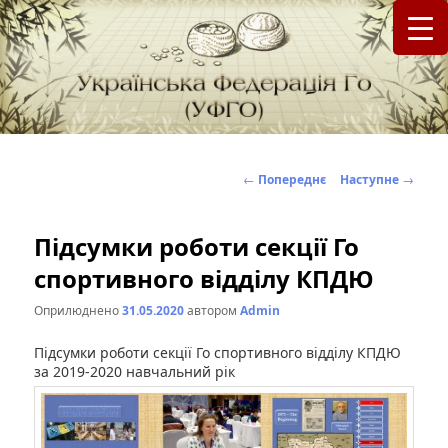
федерація Го (Бадук, Вейці) в Україні
Українська Федерація Го (УФГО)
Навігація
←
Попереднє
Наступне
→
по
записах
Підсумки роботи секції Го
спортивного відділу КПДЮ
Оприлюднено
31.05.2020
автором
Admin
Підсумки роботи секції Го спортивного відділу КПДЮ
за 2019-2020 навчальний рік