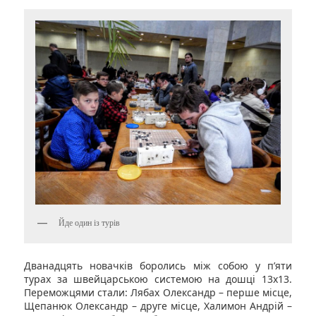
Йде один із турів
Дванадцять новачків боролись між собою у п’яти
турах за швейцарською системою на дошці 13х13.
Переможцями стали: Лябах Олександр – перше місце,
Щепанюк Олександр – друге місце, Халимон Андрій –