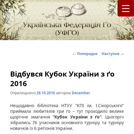
федерація Го (Бадук, Вейці) в Україні
Українська Федерація Го (УФГО)
Навігація
←
Попереднє
Наступне
→
по
записах
Відбувся Кубок України з ґо
2016
Оприлюднено
28.10.2016
автором
December
Нещодавно бібліотека НТУУ “КПІ ім. І.Сікорського”
приймала любителів гри ґо – тут проходило велике
щорічне змагання
“Кубок України з ґо”
. Цьогоріч
зібрались 76 учасників основного турніру та турніру
новачків із 6 регіонів України.