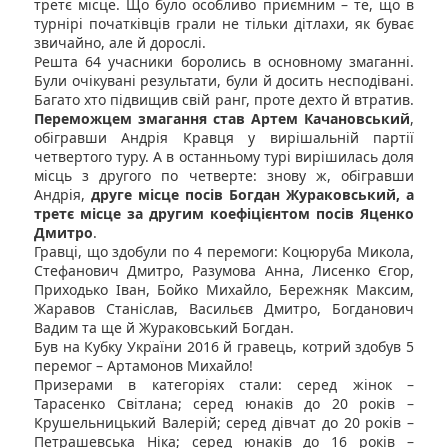
третє місце. Що було особливо приємним – те, що в
турнірі початківців грали не тільки дітлахи, як буває
звичайно, але й дорослі.
Решта 64 учасники боролись в основному змаганні.
Були очікувані результати, були й досить несподівані.
Багато хто підвищив свій ранг, проте дехто й втратив.
Переможцем змагання став Артем Качановський
,
обігравши Андрія Кравця у вирішальній партії
четвертого туру. А в останньому турі вирішилась доля
місць з другого по четверте: знову ж, обігравши
Андрія,
друге місце посів Богдан Жураковський, а
третє місце за другим коефіцієнтом посів Яценко
Дмитро
.
Гравці, що здобули по 4 перемоги: Коцюруба Микола,
Стефанович Дмитро, Разумова Анна, Лисенко Єгор,
Приходько Іван, Бойко Михайло, Бережняк Максим,
Жаравов Станіслав, Васильєв Дмитро, Богданович
Вадим та ще й Жураковський Богдан.
Був на Кубку України 2016 й гравець, котрий здобув 5
перемог – Артамонов Михайло!
Призерами в категоріях стали: серед жінок –
Тарасенко Світлана; серед юнаків до 20 років –
Крушельницький Валерій; серед дівчат до 20 років –
Петрашевська Ніка; серед юнаків до 16 років –