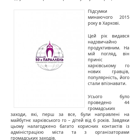
Підсумки
минаючого 2015
року в Харкові.
Цей рік видався
надзвичайно
продуктивним. На
мій погляд, він
приніс
харківському го
нових гравців,
популярність, його
стали впізнавати.
Усього було
проведено 44
громадських
заходи, які, перш за все, були направлені на
майбутнє харківського го – дітей від 6 років. Завдяки
цьому налагоджено багато корисних контактів із
адміністрацією міста та з організаторами
громадських заходів.