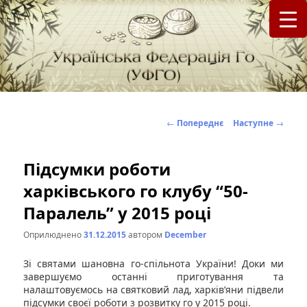
федерація Го (Бадук, Вейці) в Україні
Українська Федерація Го (УФГО)
Навігація
←
Попереднє
Наступне
→
по
записах
Підсумки роботи
харківського го клубу “50-
Паралель” у 2015 році
Оприлюднено
31.12.2015
автором
December
Зі святами шановна го-спільнота України! Доки ми
завершуємо останні приготування та
налаштовуємось на святковий лад, харків’яни підвели
підсумки своєї роботи з розвитку го у 2015 році.