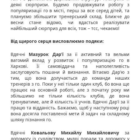
деякі сюрпризи. Будемо продовжувати роботу з
популяризації го в місті, перш за все серед дітей, та
плануємо збільшити тренерський склад. Ближче до
весни стане відомо, чи вдасться реалізувати
найбільший сюрприз для всіх, тож – тсс, чекаємо!
Від щирого серця висловлюємо подяки:
Вдячні
Мазурок Дар’ї
за її активний та вельми
вагомий вклад у розвиток і популяризацію го в
Харкові. Її самовіддача та наполегливість
заслуговують пошани й визнання. Вітаємо Дар’ю з
тим, що вона долучається до команди наших
тренерів з го. Поки у неї тільки один клуб, бо вона ще
працює на основній роботі, але з початку року ми
збільшимо не тільки кількість клубів, де вона
тренуватиме, але й кількість її учнів. Вдячні Дар’ї за її
працю та відданість. Бажаємо, щоб у наступному році
вона досягла поставленої мети й задач на складному
шляху пізнання го.
Вдячні
Ковальову Михайлу Михайловичу
за
допомогу із суддівством, мудрі поради та допомогу у