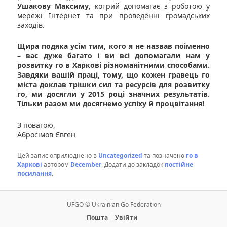
Ушакову Максиму
, котрий допомагає з роботою у
мережі Інтернет та при проведенні громадських
заходів.
Щира подяка усім тим, кого я не назвав поіменно
– вас дуже багато і ви всі допомагали нам у
розвитку го в Харкові різноманітними способами.
Завдяки вашій праці, тому, що кожен гравець го
міста доклав трішки сил та ресурсів для розвитку
го, ми досягли у 2015 році значних результатів.
Тільки разом ми досягнемо успіху й процвітання!
З повагою,
Абросімов Євген
Цей запис оприлюднено в
Uncategorized
та позначено
го в
Харкові
автором
December
. Додати до закладок
постійне
посилання
.
UFGO © Ukrainian Go Federation
Пошта
Увійти