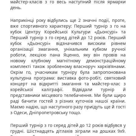
майстер-класів з го весь наступний після ярмарки
день.
Наприкінці року відбулись ще 2 значні події, проте,
вже спортивного характеру: Перший турнір з го на
кубок Центру Корейської Культури «Дьонсурі» та
Перший турнір з го серед дітей до 12 років. Перший
кубок «Дьонсурі» відзначився високим рівнем
організації змагання, унікальним кубком ручної
роботи, лекцією пана Яценко, яку він провів на
новому клубному магнітному демонстраційному
комплекті також зробленому власноруч харків’янами.
Окрім го, учасникам турніру була запропонована
культурна програма: виставка фото-робіт, святковий
концерт на відкритті змагання та майстер-клас з
корейської каліграфії. Відвідали турнір й
представники місцевого телебачення. Ми були щиро
раді бачити гостей з різних куточків нашої країни.
Маємо надію, що наступного разу приїдуть ще й гості
з Одеси, Дніпропетровську тощо.
Перший турнір з го серед дітей до 12 років відбувся у
грудні. Шістнадцять дітлахів зіграли на дошках 9х9.