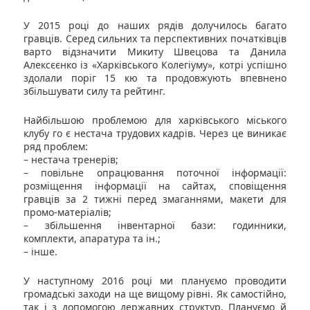
У 2015 році до наших рядів долучилось багато
гравців. Серед сильних та перспективних початківців
варто відзначити Микиту Швецова та Данила
Алексєєнко із «Харківського Колегіуму», котрі успішно
здолали поріг 15 кю та продовжують впевнено
збільшувати силу та рейтинг.
Найбільшою проблемою для харківського міського
клубу го є нестача трудових кадрів. Через це виникає
ряд проблем:
– нестача тренерів;
– повільне опрацювання поточної інформації:
розміщення інформації на сайтах, сповіщення
гравців за 2 тижні перед змаганнями, макети для
промо-матеріалів;
– збільшення інвентарної бази: годинники,
комплекти, апаратура та ін.;
– інше.
У наступному 2016 році ми плануємо проводити
громадські заходи на ще вищому рівні. Як самостійно,
так і з допомогою державних структур. Плануємо й