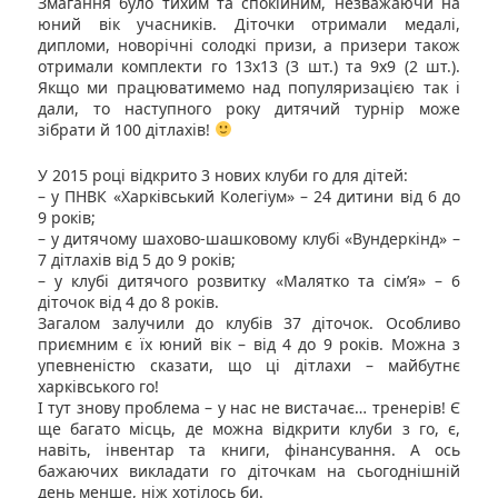
Змагання було тихим та спокійним, незважаючи на
юний вік учасників. Діточки отримали медалі,
дипломи, новорічні солодкі призи, а призери також
отримали комплекти го 13х13 (3 шт.) та 9х9 (2 шт.).
Якщо ми працюватимемо над популяризацією так і
дали, то наступного року дитячий турнір може
зібрати й 100 дітлахів!
У 2015 році відкрито 3 нових клуби го для дітей:
– у ПНВК «Харківський Колегіум» – 24 дитини від 6 до
9 років;
– у дитячому шахово-шашковому клубі «Вундеркінд» –
7 дітлахів від 5 до 9 років;
– у клубі дитячого розвитку «Малятко та сім’я» – 6
діточок від 4 до 8 років.
Загалом залучили до клубів 37 діточок. Особливо
приємним є їх юний вік – від 4 до 9 років. Можна з
упевненістю сказати, що ці дітлахи – майбутнє
харківського го!
І тут знову проблема – у нас не вистачає… тренерів! Є
ще багато місць, де можна відкрити клуби з го, є,
навіть, інвентар та книги, фінансування. А ось
бажаючих викладати го діточкам на сьогоднішній
день менше, ніж хотілось би.