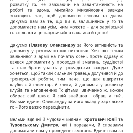
розвитку го. Не зважаючи на завантаженість на
роботі та вдома, Михайло Михайлович завжди
знаходить час, щоб допомогти словом та ділом.
Дякуємо Вам за те, що Ви є, залишились у го та
допомагаєте нам усім, чим можете – для харківської
го-спільноти це надзвичайно важливо й цінно!
Дякуємо
Гілязову Олександру
за його активність та
допомогу у різноманітних питаннях. Хоч він тільки
звільнився з армії на початку осені, проте одразу ж
взявся допомагати у проведенні змагань, суддівстві
та став брати участь у громадських заходах. Дуже
хочеться, щоб такий сильний гравець долучився й до
тренерської роботи, тим паче, що для відкриття
клубів є й інвентар, й книги, й допомога у розвитку
клубів та наповненню їх дітьми. Звичайно ж, кожен
обирає свій шлях. Я свій знайшов і обрав, а ти?..
Вельми вдячні Олександру за його вклад у харківське
го – його важко переоцінити.
Вельми вдячні й чудовим киянам:
Кротович Юлії
та
Туровському Дмитру
, які і порадами, й справами
допомагали нам у проведенні змагань. Вдячні вам за