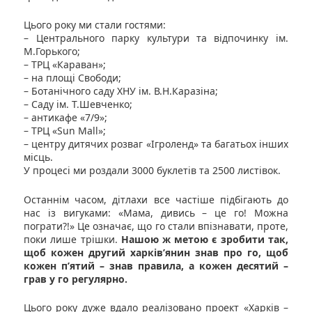
Цього року ми стали гостями:
– Центрального парку культури та відпочинку ім.
М.Горького;
– ТРЦ «Караван»;
– на площі Свободи;
– Ботанічного саду ХНУ ім. В.Н.Каразіна;
– Саду ім. Т.Шевченко;
– антикафе «7/9»;
– ТРЦ «Sun Mall»;
– центру дитячих розваг «Ігроленд» та багатьох інших
місць.
У процесі ми роздали 3000 буклетів та 2500 листівок.
Останнім часом, дітлахи все частіше підбігають до
нас із вигуками: «Мама, дивись – це го! Можна
пограти?!» Це означає, що го стали впізнавати, проте,
поки лише трішки.
Нашою ж метою є зробити так,
щоб кожен другий харків’янин знав про го, щоб
кожен п’ятий – знав правила, а кожен десятий –
грав у го регулярно.
Цього року дуже вдало реалізовано проект «Харків –