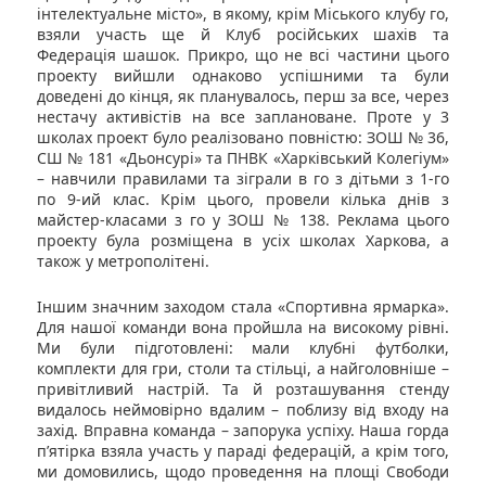
інтелектуальне місто», в якому, крім Міського клубу го,
взяли участь ще й Клуб російських шахів та
Федерація шашок. Прикро, що не всі частини цього
проекту вийшли однаково успішними та були
доведені до кінця, як планувалось, перш за все, через
нестачу активістів на все заплановане. Проте у 3
школах проект було реалізовано повністю: ЗОШ № 36,
СШ № 181 «Дьонсурі» та ПНВК «Харківський Колегіум»
– навчили правилами та зіграли в го з дітьми з 1-го
по 9-ий клас. Крім цього, провели кілька днів з
майстер-класами з го у ЗОШ № 138. Реклама цього
проекту була розміщена в усіх школах Харкова, а
також у метрополітені.
Іншим значним заходом стала «Спортивна ярмарка».
Для нашої команди вона пройшла на високому рівні.
Ми були підготовлені: мали клубні футболки,
комплекти для гри, столи та стільці, а найголовніше –
привітливий настрій. Та й розташування стенду
видалось неймовірно вдалим – поблизу від входу на
захід. Вправна команда – запорука успіху. Наша горда
п’ятірка взяла участь у параді федерацій, а крім того,
ми домовились, щодо проведення на площі Свободи