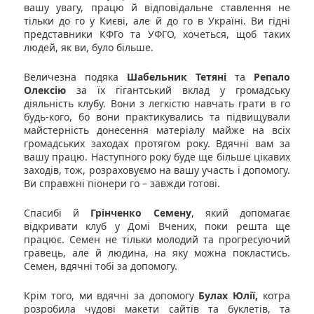
вашу увагу, працю й відповідальне ставлення не
тільки до го у Києві, але й до го в Україні. Ви гідні
представники КФГо та УФГО, хочеться, щоб таких
людей, як ви, було більше.
Величезна подяка
Шабельник Тетяні
та
Репало
Олексію
за їх гігантський вклад у громадську
діяльність клубу. Вони з легкістю навчать грати в го
будь-кого, бо вони практикувались та підвищували
майстерність донесення матеріалу майже на всіх
громадських заходах протягом року. Вдячні вам за
вашу працю. Наступного року буде ще більше цікавих
заходів, тож, розраховуємо на вашу участь і допомогу.
Ви справжні піонери го – завжди готові.
Спасибі й
Грінченко Семену
, який допомагає
відкривати клуб у Домі Вчених, поки решта ще
працює. Семен не тільки молодий та прогресуючий
гравець, але й людина, на яку можна покластись.
Семен, вдячні тобі за допомогу.
Крім того, ми вдячні за допомогу
Булах Юлії,
котра
розробила чудові макети сайтів та буклетів, та