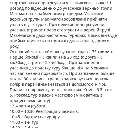
стартові очки нараховуються зі знижкою 1 очко / 1
розряд по відношенню до учасника верхньої групи
Мак-магона з найменшим розрядом. Учасники
верхньої групи Мак-Магон зобов’язані прийняти
участь в усіх турах. При невиконанні цієї умови
учасник втрачає право стартувати в верхній групі
Мак-Магон в двох наступних турнірах, в яких він буде
приймати участь на протязі одного календарного
року.
Основний час на обмірковування ходів – 75 хвилин.
Перше бойомі – 5 хвилин на 20 ходів; друге – 5
хв/30ход.; третє – 5 хв/50ход.. При запізненні
учасника до початку туру більше ніж на 5 хвилин –
час запізнення подвоюється. При запізненні більше
ніж на 30 хвилин – гравцю зараховується поразка.
Колір в партії визначається за допомогою нігірі.
Правила підрахунку очок – японські. Комі – 6.5 очок.
5. Розклад турів (може частково змінюватись в
процесі чемпіонату)
13 жовтня (субота)
10:00 – 10:30 Реєстрація учасників;
10:45 – Відкриття турніру
11:00 – 1-й тур
14:20 – 2-й тур