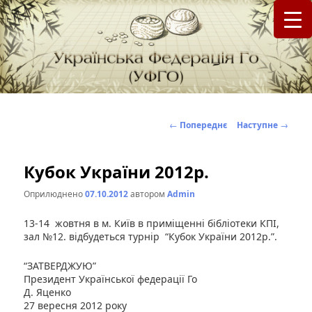
федерація Го (Бадук, Вейці) в Україні
Українська Федерація Го (УФГО)
Навігація
←
Попереднє
Наступне
→
по
записах
Кубок України 2012р.
Оприлюднено
07.10.2012
автором
Admin
13-14 жовтня в м. Київ в приміщенні бібліотеки КПІ,
зал №12. відбудеться турнір “Кубок України 2012р.”.
“ЗАТВЕРДЖУЮ”
Президент Української федерації Го
Д. Яценко
27 вересня 2012 року