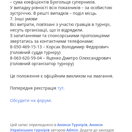
– сума коефіцієнтів Бухгольця суперників.
У випадку рівності всіх показників – за особистою
зустріччю. В решті випадків – поділ місць.
7. Інші умови
Всі витрати, пов’язані з участю гравців в турнірі,
несуть організації, що їх відрядили.
З запитаннями та спонсорськими пропозиціями
звертатись за контактними телефонами:
8-050-469-15-13 – Корсак Володимир Федорович
(головний суддя турніру)
8-063-620-59-04 – Яценко Дмитро Олександрович
(головний організатор турніру)
Це положення є офіційним викликом на змагання.
Попередня реєстрація
тут
.
Обсудити на форумі.
Цей запис оприлюднено в
Анонси Турнірів
,
Анонси
Українських турнірів
автором
Admin
. Додати до закладок