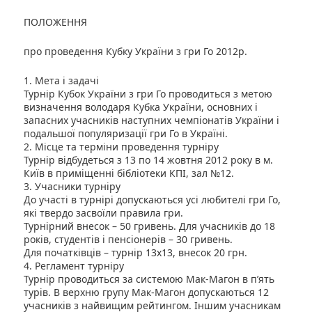
ПОЛОЖЕННЯ
про проведення Кубку України з гри Го 2012р.
1. Мета і задачі
Турнір Кубок України з гри Го проводиться з метою
визначення володаря Кубка України, основних і
запасних учасників наступних чемпіонатів України і
подальшої популяризації гри Го в Україні.
2. Місце та терміни проведення турніру
Турнір відбудеться з 13 по 14 жовтня 2012 року в м.
Київ в приміщенні бібліотеки КПІ, зал №12.
3. Учасники турніру
До участі в турнірі допускаються усі любителі гри Го,
які твердо засвоїли правила гри.
Турнірний внесок – 50 гривень. Для учасників до 18
років, студентів і пенсіонерів – 30 гривень.
Для початківців – турнір 13х13, внесок 20 грн.
4. Регламент турніру
Турнір проводиться за системою Мак-Магон в п’ять
турів. В верхню групу Мак-Магон допускаються 12
учасників з найвищим рейтингом. Іншим учасникам