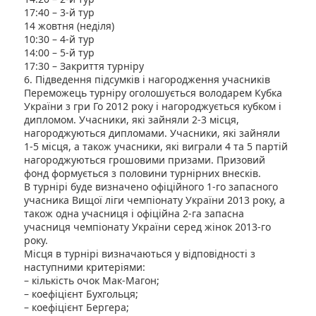
17:40 – 3-й тур
14 жовтня (неділя)
10:30 – 4-й тур
14:00 – 5-й тур
17:30 – Закриття турніру
6. Підведення підсумків і нагородження учасників
Переможець турніру оголошується володарем Кубка
України з гри Го 2012 року і нагороджується кубком і
дипломом. Учасники, які зайняли 2-3 місця,
нагороджуються дипломами. Учасники, які зайняли
1-5 місця, а також учасники, які виграли 4 та 5 партій
нагороджуються грошовими призами. Призовий
фонд формується з половини турнірних внесків.
В турнірі буде визначено офіційного 1-го запасного
учасника Вищої ліги чемпіонату України 2013 року, а
також одна учасниця і офіційна 2-га запасна
учасниця чемпіонату України серед жінок 2013-го
року.
Місця в турнірі визначаються у відповідності з
наступними критеріями:
– кількість очок Мак-Магон;
– коефіцієнт Бухгольця;
– коефіцієнт Бергера;