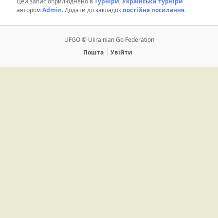
Цей запис оприлюднено в
Турніри
,
Українськи турніри
автором
Admin
. Додати до закладок
постійне посилання
.
UFGO © Ukrainian Go Federation
Пошта
Увійти