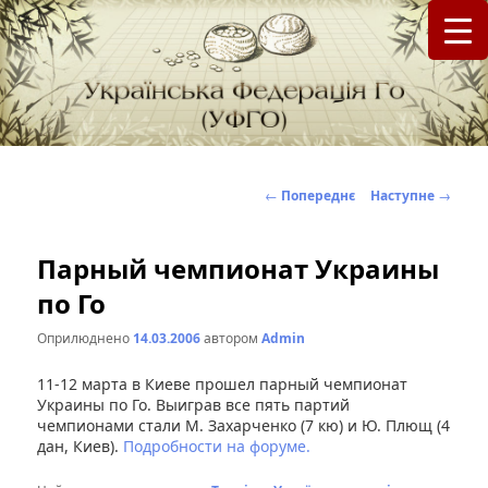
федерація Го (Бадук, Вейці) в Україні
Українська Федерація Го (УФГО)
Навігація
←
Попереднє
Наступне
→
по
записах
Парный чемпионат Украины
по Го
Оприлюднено
14.03.2006
автором
Admin
11-12 марта в Киеве прошел парный чемпионат
Украины по Го. Выиграв все пять партий
чемпионами стали М. Захарченко (7 кю) и Ю. Плющ (4
дан, Киев).
Подробности на форуме.