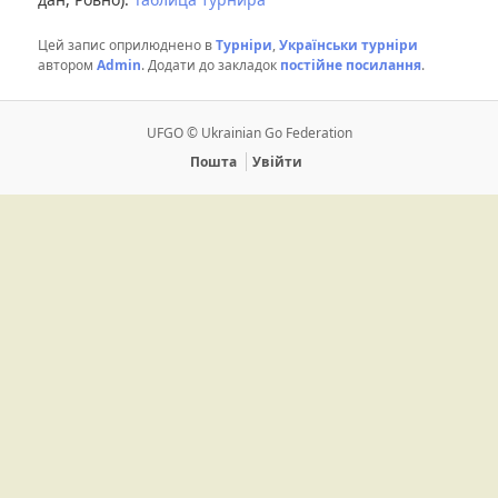
Цей запис оприлюднено в
Турніри
,
Українськи турніри
автором
Admin
. Додати до закладок
постійне посилання
.
UFGO © Ukrainian Go Federation
Пошта
Увійти