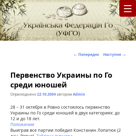
федерація Го (Бадук, Вейці) в Україні
Українська Федерація Го (УФГО)
Навігація
←
Попереднє
Наступне
→
по
записах
Первенство Украины по Го
среди юношей
Оприлюднено
22.10.2004
автором
Admin
28 – 31 октября в Ровно состоялось первенство
Украины по Го среди юношей в двух категориях: до
12 и до 18 лет.
Положение
Выиграв все партии победил Констанин Лопатюк (2
дан, Ровно).
Таблица турнира