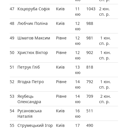
47
Коцюруба Софія
Київ
11
1043
2 юн.
кю
сп. р.
48
Любчик Поліна
Київ
12
988
кю
49
Шматов Максим
Рівне
12
981
1 юн.
кю
сп. р.
50
Христюк Віктор
Рівне
12
902
1 юн.
кю
сп. р.
51
Петрук Гліб
Київ
13
818
кю
52
Ягодка Петро
Рівне
14
792
1 юн.
кю
сп. р.
53
Якубець
Рівне
14
709
2 юн.
Олександра
кю
сп. р.
54
Русановська
Київ
16
511
Наталія
кю
55
Струмецький Ігор
Київ
17
490