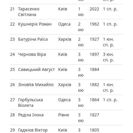
21
Тарасенко
Київ
1
2022
1 сп. р.
Світлана
кю
22
Кушнерік Роман
Одеса
2
1962
1 сп. р.
кю
23
Батуріна Раїса
Харків
2
1927
1 юн.
кю
сп. р.
24
Чернова Віра
Київ
3
1897
3 юн.
кю
сп. р.
25
Савицький Август
Київ
3
1884
кю
26
Зінов’єв Михайло
Харків
3
1882
1 юн.
кю
сп. р.
27
Горбульська
Одеса
3
1864
1 сп. р.
Віолета
кю
28
Реділа Ілона
Рівне
3
1827
кю
29
Гаджієв Віктор
Київ
3
1805