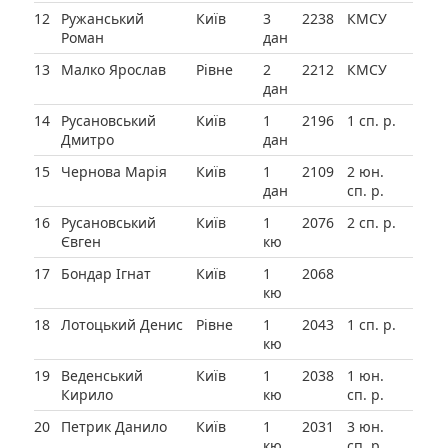
12
Ружанський
Київ
3
2238
КМСУ
Роман
дан
13
Малко Ярослав
Рівне
2
2212
КМСУ
дан
14
Русановський
Київ
1
2196
1 сп. р.
Дмитро
дан
15
Чернова Марія
Київ
1
2109
2 юн.
дан
сп. р.
16
Русановський
Київ
1
2076
2 сп. р.
Євген
кю
17
Бондар Ігнат
Київ
1
2068
кю
18
Лотоцький Денис
Рівне
1
2043
1 сп. р.
кю
19
Веденський
Київ
1
2038
1 юн.
Кирило
кю
сп. р.
20
Петрик Данило
Київ
1
2031
3 юн.
кю
сп. р.