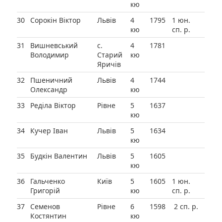
кю
30
Сорокін Віктор
Львів
4
1795
1 юн.
кю
сп. р.
31
Вишневський
с.
4
1781
Володимир
Старий
кю
Яричів
32
Пшеничний
Львів
4
1744
Олександр
кю
33
Реділа Віктор
Рівне
5
1637
кю
34
Кучер Іван
Львів
5
1634
кю
35
Будкін Валентин
Львів
5
1605
кю
36
Гальченко
Київ
5
1605
1 юн.
Григорій
кю
сп. р.
37
Семенов
Рівне
6
1598
2 сп. р.
Костянтин
кю