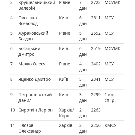
3
Крушельницький
Рівне
7
2723
МСУМК
Валерій
дан
4
Овсієнко
Київ
6
2611
МСУ
Всеволод
дан
5
Жураковський
Рівне
5
2552
МСУ
Богдан
дан
6
Богацький
Київ
6
2519
МСУМК
Дмитро
дан
7
Малко Олеся
Рівне
4
2402
МСУ
дан
8
Яценко Дмитро
Київ
5
2341
МСУ
дан
9
Петрашевський
Київ
3
2299
1 юн.
Данил
дан
сп. р.
10
Сироткін Ларіон
Харків/
2
2263
Корк
дан
11
Гілязов
Харків
2
2250
КМСУ
Олександр
дан