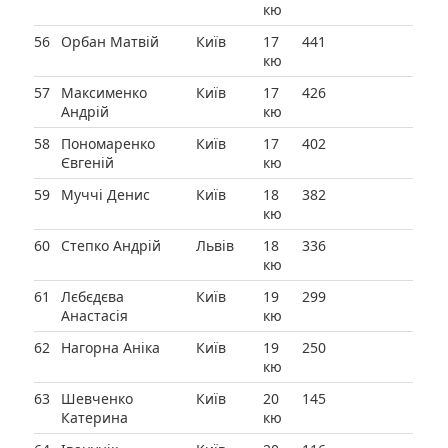
кю
56
Орбан Матвій
Київ
17
441
кю
57
Максименко
Київ
17
426
Андрій
кю
58
Пономаренко
Київ
17
402
Євгеній
кю
59
Муччі Денис
Київ
18
382
кю
60
Степко Андрій
Львів
18
336
кю
61
Лєбєдєва
Київ
19
299
Анастасія
кю
62
Нагорна Аніка
Київ
19
250
кю
63
Шевченко
Київ
20
145
Катерина
кю