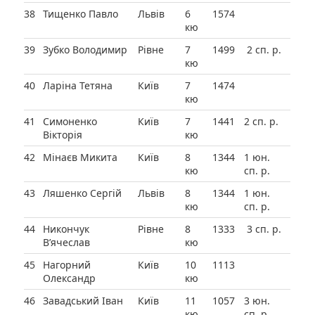
38
Тищенко Павло
Львів
6
1574
кю
39
Зубко Володимир
Рівне
7
1499
2 сп. р.
кю
40
Ларіна Тетяна
Київ
7
1474
кю
41
Симоненко
Київ
7
1441
2 сп. р.
Вікторія
кю
42
Мінаєв Микита
Київ
8
1344
1 юн.
кю
сп. р.
43
Ляшенко Сергій
Львів
8
1344
1 юн.
кю
сп. р.
44
Никончук
Рівне
8
1333
3 сп. р.
В’ячеслав
кю
45
Нагорний
Київ
10
1113
Олександр
кю
46
Завадський Іван
Київ
11
1057
3 юн.
кю
сп. р.