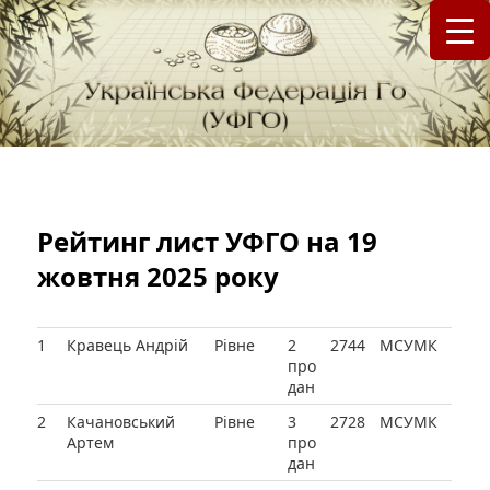
федерація Го (Бадук, Вейці) в Україні
Українська Федерація Го (УФГО)
Рейтинг лист УФГО на 19
жовтня 2025 року
1
Кравець Андрій
Рівне
2
2744
МСУМК
про
дан
2
Качановський
Рівне
3
2728
МСУМК
Артем
про
дан