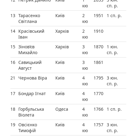
кю
сп. р.
13
Тарасенко
Київ
2
1951
1 сп. р.
Світлана
кю
14
Красівський
Харків
2
1910
Іван
кю
15
Зінов’єв
Харків
3
1870
1 юн.
Михайло
кю
сп. р.
16
Савицький
Київ
3
1861
Август
кю
21
Чернова Віра
Київ
4
1795
3 юн.
кю
сп. р.
17
Бондар Ігнат
Київ
4
1770
кю
18
Горбульська
Одеса
4
1766
1 сп. р.
Віолета
кю
19
Овсієнко
Київ
4
1757
3 юн.
Тимофій
кю
сп. р.