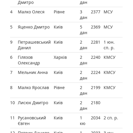
Дмитро
дан
4
Малко Олеся
Рівне
3
2377
МСУ
дан
5
Яценко Дмитро
Київ
5
2369
МСУ
дан
9
Петрашевський
Київ
2
2281
1 юн.
Данил
дан
сп. р.
6
Гілязов
Харків
2
2240
КМСУ
Олександр
дан
7
Мельник Анна
Київ
2
2224
КМСУ
дан
8
Малко Ярослав
Рівне
2
2199
КМСУ
дан
10
Лисюк Дмитро
Київ
2
2180
дан
11
Русановський
Київ
1
2034
2 сп. р.
Євген
кю
12
Петрик Данило
Київ
1
2033
3 юн.