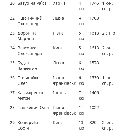
20
Батуріна Раїса
Харків
4
1746
1 юн.
кю
сп. р.
22
Пшеничний
Львів
4
1703
Олександр
кю
23
Дороніна
Рівне
5
1618
2 сп. р.
Марина
кю
24
Власенко
Київ
5
1613
2 юн.
Олександра
кю
сп. р.
25
Будкін
Львів
6
1578
Валентин
кю
26
Почигайло
Івано-
6
1530
1 юн.
Олег
Франківськ
кю
сп. р.
27
Казьміренко
Ірпінь
7
1406
Антон
кю
28
Пашкевич Олег
Івано-
11
1022
Франківськ
кю
29
Коцюруба
Київ
13
820
2 юн.
Софія
кю
сп. р.