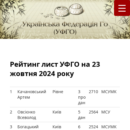
федерація Го (Бадук, Вейці) в Україні
Українська Федерація Го (УФГО)
Рейтинг лист УФГО на 23
жовтня 2024 року
1
Качановський
Рівне
3
2710
МСУМК
Артем
про
дан
2
Овсієнко
Київ
5
2564
МСУ
Всеволод
дан
3
Богацький
Київ
6
2524
МСУМК