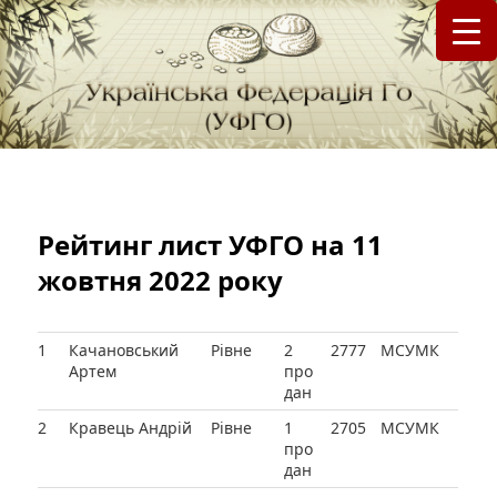
федерація Го (Бадук, Вейці) в Україні
Українська Федерація Го (УФГО)
Рейтинг лист УФГО на 11
жовтня 2022 року
1
Качановський
Рівне
2
2777
МСУМК
Артем
про
дан
2
Кравець Андрій
Рівне
1
2705
МСУМК
про
дан