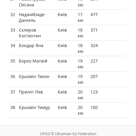
Оксана
кю
32
Наджибзаде
Київ
17
477
Даніель
кю
33
Скляров
Київ
18
371
Костянтин
кю
34
Бондар Яна
Київ
18
324
кю
35
Борко Матвій
Київ
19
227
кю
36
Єрьомін Тихон
Київ
19
207
кю
37
Приліп Лев
Київ
20
123
кю
38
Єрьомін Тимур
Київ
20
100
кю
UFGO © Ukrainian Go Federation