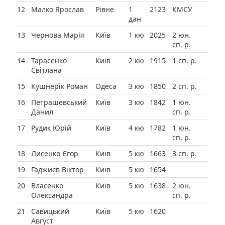
12
Малко Ярослав
Рівне
1
2123
КМСУ
дан
13
Чернова Марія
Київ
1 кю
2025
2 юн.
сп. р.
14
Тарасенко
Київ
2 кю
1915
1 сп. р.
Світлана
15
Кушнерік Роман
Одеса
3 кю
1850
2 сп. р.
16
Петрашевський
Київ
3 кю
1842
1 юн.
Данил
сп. р.
17
Рудик Юрій
Київ
4 кю
1782
1 юн.
сп. р.
18
Лисенко Єгор
Київ
5 кю
1663
3 сп. р.
19
Гаджиєв Віктор
Київ
5 кю
1654
20
Власенко
Київ
5 кю
1638
2 юн.
Олександра
сп. р.
21
Савицький
Київ
5 кю
1620
Август