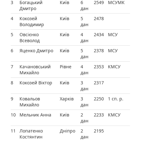
3
Богацький
Київ
6
2549
МСУМК
Дмитро
дан
4
Кокозей
Київ
5
2478
Володимир
дан
5
Овсієнко
Київ
4
2434
МСУ
Всеволод
дан
6
Яценко Дмитро
Київ
5
2378
МСУ
дан
7
Качановський
Рівне
4
2353
КМСУ
Михайло
дан
8
Кокозей Віктор
Київ
3
2317
дан
9
Ковальов
Харків
3
2250
1 сп. р.
Михайло
дан
10
Мельник Анна
Київ
2
2233
КМСУ
дан
11
Лопатенко
Дніпро
2
2195
Костянтин
дан