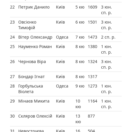
22
Петрик Данило
Київ
5 кю
1609
3 юн.
сп. р.
23
Овсієнко
Київ
6 кю
1501
3 юн.
Тимофій
сп. р.
24
Вітер Олександр
Одеса
7 кю
1473
2 сп. р.
25
Науменко Роман
Київ
8 кю
1380
1 юн.
сп. р.
26
Чернова Віра
Київ
8 кю
1324
3 юн.
сп. р.
27
Бондар Ігнат
Київ
8 кю
1317
28
Горбульська
Одеса
9 кю
1273
1 юн.
Віолета
сп. р.
29
Мінаєв Микита
Київ
10
1164
1 юн.
кю
сп. р.
30
Скляров Олексій
Київ
13
877
кю
31
Невоструєва
Київ
16
504