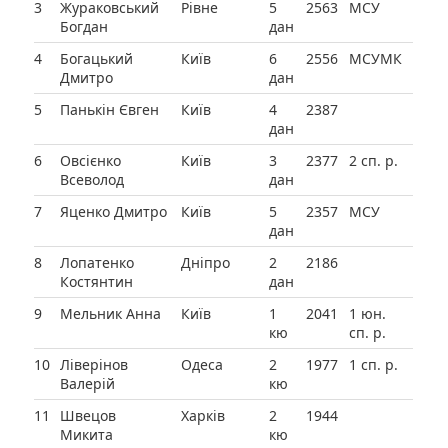
3
Жураковський
Рівне
5
2563
МСУ
Богдан
дан
4
Богацький
Київ
6
2556
МСУМК
Дмитро
дан
5
Панькін Євген
Київ
4
2387
дан
6
Овсієнко
Київ
3
2377
2 сп. р.
Всеволод
дан
7
Яценко Дмитро
Київ
5
2357
МСУ
дан
8
Лопатенко
Дніпро
2
2186
Костянтин
дан
9
Мельник Анна
Київ
1
2041
1 юн.
кю
сп. р.
10
Ліверінов
Одеса
2
1977
1 сп. р.
Валерій
кю
11
Швецов
Харків
2
1944
Микита
кю