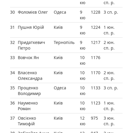
кю
сп. р.
30
Фоломієв Олег
Одеса
9
1228
3 сп. р.
кю
31
Пушня Юрій
Київ
9
1224
1 юн.
кю
сп. р.
32
Придаткевич
Тернопіль
9
1217
2 юн.
Петро
кю
сп. р.
33
Вовчок Ян
Київ
10
1176
кю
34
Власенко
Київ
10
1170
2 юн.
Олександра
кю
сп. р.
35
Проценко
Одеса
10
1133
3 сп. р.
Володимир
кю
36
Науменко
Київ
10
1123
1 юн.
Роман
кю
сп. р.
37
Овсієнко
Київ
12
975
3 юн.
Тимофій
кю
сп. р.