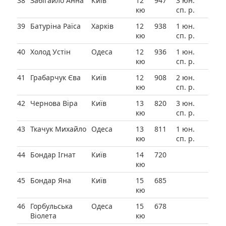
38
Забігайло Анна
Київ
12
947
3 юн.
кю
сп. р.
39
Батуріна Раїса
Харків
12
938
1 юн.
кю
сп. р.
40
Холод Устін
Одеса
12
936
1 юн.
кю
сп. р.
41
Грабарчук Єва
Київ
12
908
2 юн.
кю
сп. р.
42
Чернова Віра
Київ
13
820
3 юн.
кю
сп. р.
43
Ткачук Михайло
Одеса
13
811
1 юн.
кю
сп. р.
44
Бондар Ігнат
Київ
14
720
кю
45
Бондар Яна
Київ
15
685
кю
46
Горбульська
Одеса
15
678
Віолета
кю