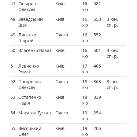
47
Скляров
Київ
16
581
Олексій
кю
48
Завадський
Київ
16
553
3 юн.
Іван
кю
сп. р.
49
Лисенко
Одеса
16
552
Георгій
кю
50
Власенко Влада
Київ
16
501
3 юн.
кю
сп. р.
51
Левченко
Київ
17
405
Роман
кю
52
Погорелов
Одеса
18
368
3 юн.
Олексій
кю
сп. р.
53
Остапенко
Київ
18
339
Надія
кю
54
Макагон Густав
Одеса
19
254
кю
55
Висоцький
Київ
19
206
Олег
кю