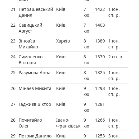
21
Петрашевський
Київ
7
1422
1 юн.
Данил
кю
сп. р.
22
Савицький
Київ
7
1403
Август
кю
23
Зінов’єв
Харків
8
1389
1 юн.
Михайло
кю
сп. р.
24
Симоненко
Київ
8
1379
2 сп. р.
Вікторія
кю
25
Разумова Анна
Київ
8
1325
1 юн.
кю
сп. р.
26
Мінаєв Микита
Київ
9
1293
1 юн.
кю
сп. р.
27
Гаджиєв Віктор
Київ
9
1281
кю
28
Почигайло
Івано-
9
1266
1 юн.
Олег
Франківськ
кю
сп. р.
29
Петрик Данило
Київ
9
1253
3 юн.