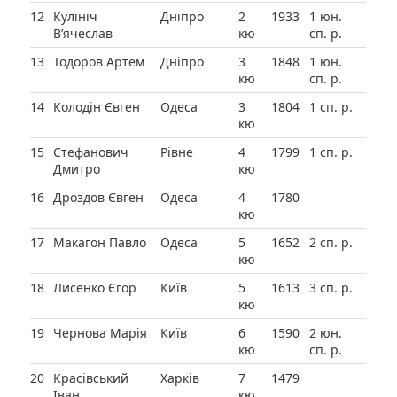
12
Кулініч
Дніпро
2
1933
1 юн.
В’ячеслав
кю
сп. р.
13
Тодоров Артем
Дніпро
3
1848
1 юн.
кю
сп. р.
14
Колодін Євген
Одеса
3
1804
1 сп. р.
кю
15
Стефанович
Рівне
4
1799
1 сп. р.
Дмитро
кю
16
Дроздов Євген
Одеса
4
1780
кю
17
Макагон Павло
Одеса
5
1652
2 сп. р.
кю
18
Лисенко Єгор
Київ
5
1613
3 сп. р.
кю
19
Чернова Марія
Київ
6
1590
2 юн.
кю
сп. р.
20
Красівський
Харків
7
1479
Іван
кю