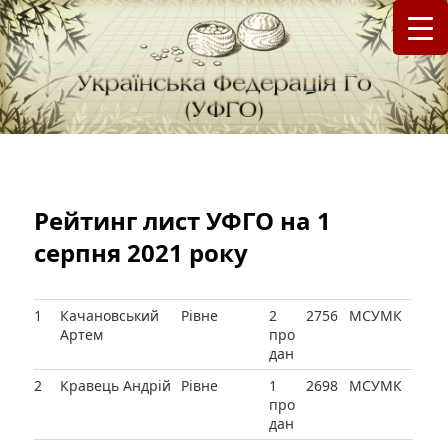
федерація Го (Бадук, Вейці) в Україні
Українська Федерація Го (УФГО)
Рейтинг лист УФГО на 1
серпня 2021 року
1
Качановський
Рівне
2
2756
МСУМК
Артем
про
дан
2
Кравець Андрій
Рівне
1
2698
МСУМК
про
дан