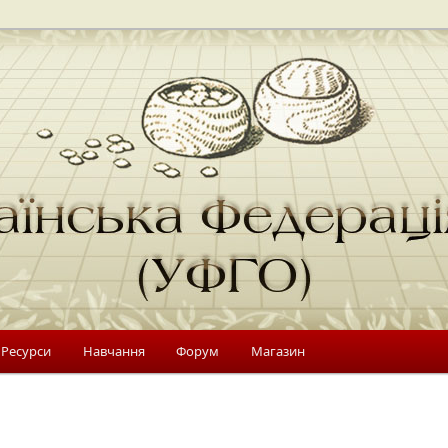
 Україні
Федерація Го (УФГО)
 Ресурси
Навчання
Форум
Магазин