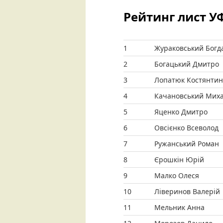
Рейтинг лист У
вмісту
1
Жураковський Богд
2
Богацький Дмитро
3
Лопатюк Костянтин
4
Качановський Мих
5
Яценко Дмитро
6
Овсієнко Всеволод
7
Ружанський Роман
8
Єрошкін Юрій
9
Малко Олеся
10
Ліверинов Валерій
11
Мельник Анна