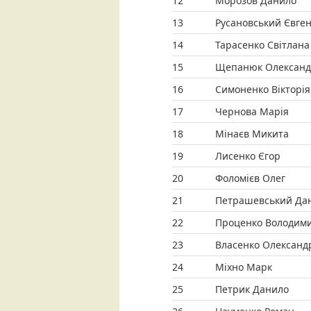
12
Морозов Данило
13
Русановський Євге
14
Тарасенко Світлана
15
Щепанюк Олексан
16
Симоненко Вікторія
17
Чернова Марія
18
Мінаєв Микита
19
Лисенко Єгор
20
Фоломієв Олег
21
Петрашевський Да
22
Проценко Володим
23
Власенко Олександ
24
Міхно Марк
25
Петрик Данило