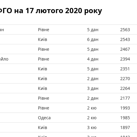
ФГО на 17 лютого 2020 року
ан
Рівне
5 дан
2563
Київ
6 дан
2543
Рівне
5 дан
2467
айло
Рівне
4 дан
2394
Київ
5 дан
2351
Київ
2 дан
2270
Київ
3 дан
2264
Рівне
2 дан
2177
Рівне
2 кю
1993
Одеса
2 кю
1985
Київ
3 кю
1897