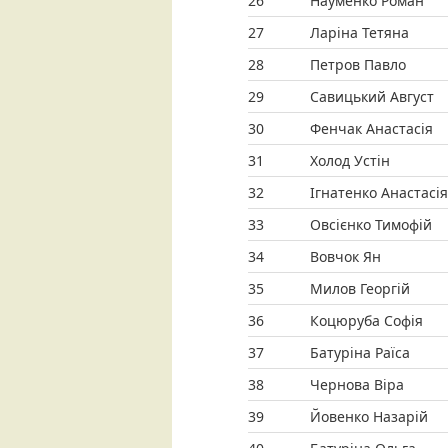
26
Науменко Роман
27
Ларіна Тетяна
28
Петров Павло
29
Савицький Август
30
Фенчак Анастасія
31
Холод Устін
32
Ігнатенко Анастасія
33
Овсієнко Тимофій
34
Вовчок Ян
35
Милов Георгій
36
Коцюруба Софія
37
Батуріна Раїса
38
Чернова Віра
39
Йовенко Назарій