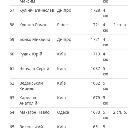
Максим
кю
57
Кулініч В’ячеслав
Дніпро
1728
4
кю
58
Кушнір Роман
Рівне
1721
4
2 сп. р.
кю
59
Бойко Михайло
Дніпро
1721
4
кю
60
Рудик Юрій
Київ
1719
4
кю
61
Чечулін Сергій
Київ
1687
5
кю
62
Веденський
Київ
1682
5
Кирило
кю
63
Карелов
Київ
1679
5
Анатолій
кю
64
Макагон Павло
Одеса
1673
5
2 сп. р.
кю
65
Веденський
Київ
1651
5