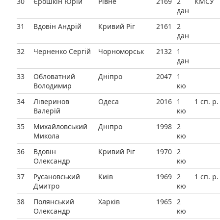
30
Єрошкін Юрій
Рівне
2169
2
КМСУ
дан
31
Вдовін Андрій
Кривий Ріг
2161
2
дан
32
Черненко Сергій
Чорноморськ
2132
1
дан
33
Обловатний
Дніпро
2047
1
Володимир
кю
34
Ліверинов
Одеса
2016
1
1 сп. р.
Валерій
кю
35
Михайловський
Дніпро
1998
2
Микола
кю
36
Вдовін
Кривий Ріг
1970
2
Олександр
кю
37
Русановський
Київ
1969
2
1 сп. р.
Дмитро
кю
38
Полянський
Харків
1965
2
Олександр
кю