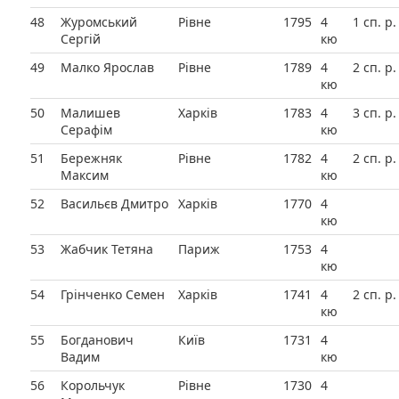
48
Журомський
Рівне
1795
4
1 сп. р.
Сергій
кю
49
Малко Ярослав
Рівне
1789
4
2 сп. р.
кю
50
Малишев
Харків
1783
4
3 сп. р.
Серафім
кю
51
Бережняк
Рівне
1782
4
2 сп. р.
Максим
кю
52
Васильєв Дмитро
Харків
1770
4
кю
53
Жабчик Тетяна
Париж
1753
4
кю
54
Грінченко Семен
Харків
1741
4
2 сп. р.
кю
55
Богданович
Київ
1731
4
Вадим
кю
56
Корольчук
Рівне
1730
4