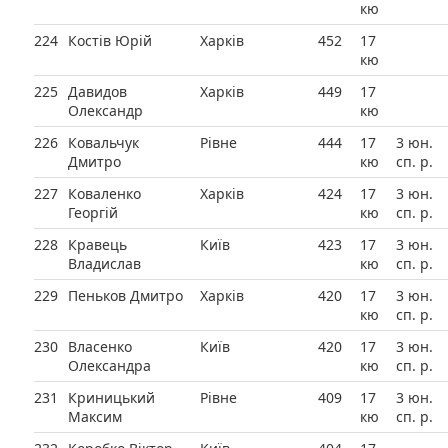
кю
224
Костів Юрій
Харків
452
17
кю
225
Давидов
Харків
449
17
Олександр
кю
226
Ковальчук
Рівне
444
17
3 юн.
Дмитро
кю
сп. р.
227
Коваленко
Харків
424
17
3 юн.
Георгій
кю
сп. р.
228
Кравець
Київ
423
17
3 юн.
Владислав
кю
сп. р.
229
Пеньков Дмитро
Харків
420
17
3 юн.
кю
сп. р.
230
Власенко
Київ
420
17
3 юн.
Олександра
кю
сп. р.
231
Криницький
Рівне
409
17
3 юн.
Максим
кю
сп. р.