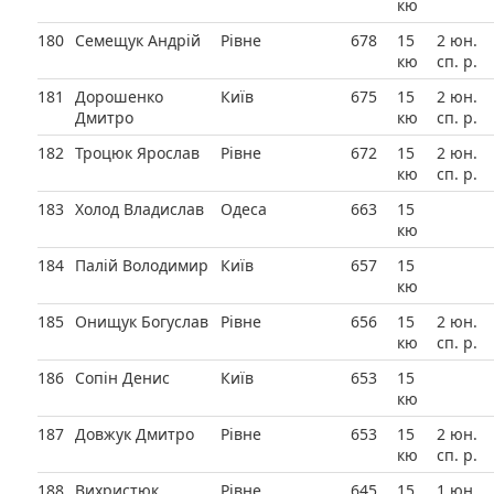
кю
180
Семещук Андрій
Рівне
678
15
2 юн.
кю
сп. р.
181
Дорошенко
Київ
675
15
2 юн.
Дмитро
кю
сп. р.
182
Троцюк Ярослав
Рівне
672
15
2 юн.
кю
сп. р.
183
Холод Владислав
Одеса
663
15
кю
184
Палій Володимир
Київ
657
15
кю
185
Онищук Богуслав
Рівне
656
15
2 юн.
кю
сп. р.
186
Сопін Денис
Київ
653
15
кю
187
Довжук Дмитро
Рівне
653
15
2 юн.
кю
сп. р.
188
Вихристюк
Рівне
645
15
1 юн.