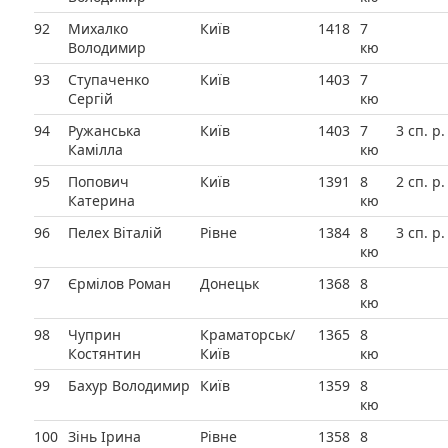
92
Михалко
Київ
1418
7
Володимир
кю
93
Ступаченко
Київ
1403
7
Сергій
кю
94
Ружанська
Київ
1403
7
3 сп. р.
Камілла
кю
95
Попович
Київ
1391
8
2 сп. р.
Катерина
кю
96
Пелех Віталій
Рівне
1384
8
3 сп. р.
кю
97
Єрмілов Роман
Донецьк
1368
8
кю
98
Чуприн
Краматорськ/
1365
8
Костянтин
Київ
кю
99
Бахур Володимир
Київ
1359
8
кю
100
Зінь Ірина
Рівне
1358
8