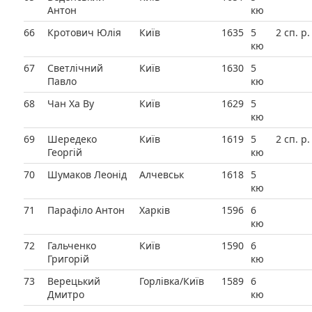
Антон
кю
66
Кротович Юлія
Київ
1635
5
2 сп. р.
кю
67
Светлічний
Київ
1630
5
Павло
кю
68
Чан Ха Ву
Київ
1629
5
кю
69
Шередеко
Київ
1619
5
2 сп. р.
Георгій
кю
70
Шумаков Леонід
Алчевськ
1618
5
кю
71
Парафіло Антон
Харків
1596
6
кю
72
Гальченко
Київ
1590
6
Григорій
кю
73
Верецький
Горлівка/Київ
1589
6
Дмитро
кю