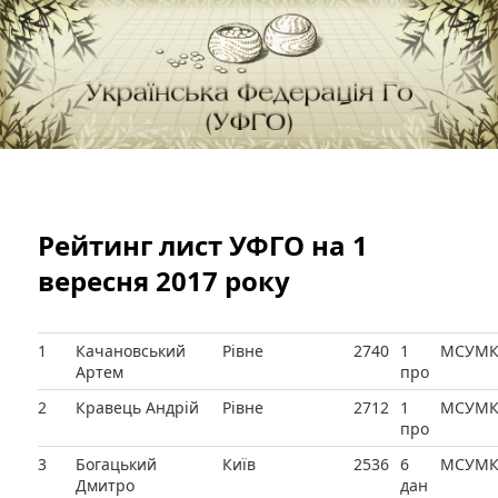
федерація Го (Бадук, Вейці) в Україні
Українська Федерація Го (УФГО)
Рейтинг лист УФГО на 1
вересня 2017 року
1
Качановський
Рівне
2740
1
МСУМ
Артем
про
2
Кравець Андрій
Рівне
2712
1
МСУМ
про
3
Богацький
Київ
2536
6
МСУМ
Дмитро
дан