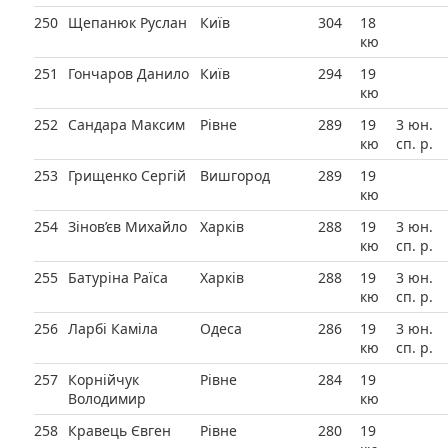
250
Щепанюк Руслан
Київ
304
18
кю
251
Гончаров Данило
Київ
294
19
кю
252
Сандара Максим
Рівне
289
19
3 юн.
кю
сп. р.
253
Грищенко Сергій
Вишгород
289
19
кю
254
Зінов’єв Михайло
Харків
288
19
3 юн.
кю
сп. р.
255
Батуріна Раїса
Харків
288
19
3 юн.
кю
сп. р.
256
Ларбі Каміла
Одеса
286
19
3 юн.
кю
сп. р.
257
Корнійчук
Рівне
284
19
Володимир
кю
258
Кравець Євген
Рівне
280
19