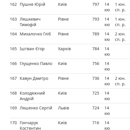
162
Пушня Юрій
Київ
797
14
1 юн.
кю
сп. р.
163
Ляшкевич
Рівне
793
14
1 юн.
Тимофій
кю
сп. р.
164
Михалочко Гліб
Рівне
789
14
2 юн.
кю
сп. р.
165
Іштван Єгор
Харків
784
14
кю
166
Глущенко Павло
Київ
756
14
кю
167
Кавун Дмитро
Рівне
736
14
2 юн.
кю
сп. р.
168
Колодяжний
Київ
725
14
Андрій
кю
169
Ляшенко Сергій
Львів
724
14
кю
170
Гончарук
Київ
716
14
Костянтин
кю