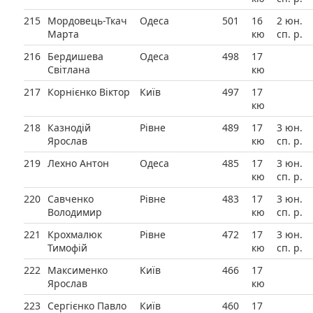
215
Мордовець-Ткач
Одеса
501
16
2 юн.
Марта
кю
сп. р.
216
Бердишева
Одеса
498
17
Світлана
кю
217
Корнієнко Віктор
Київ
497
17
кю
218
Казнодій
Рівне
489
17
3 юн.
Ярослав
кю
сп. р.
219
Лехно Антон
Одеса
485
17
3 юн.
кю
сп. р.
220
Савченко
Рівне
483
17
3 юн.
Володимир
кю
сп. р.
221
Крохмалюк
Рівне
472
17
3 юн.
Тимофій
кю
сп. р.
222
Максименко
Київ
466
17
Ярослав
кю
223
Сергієнко Павло
Київ
460
17