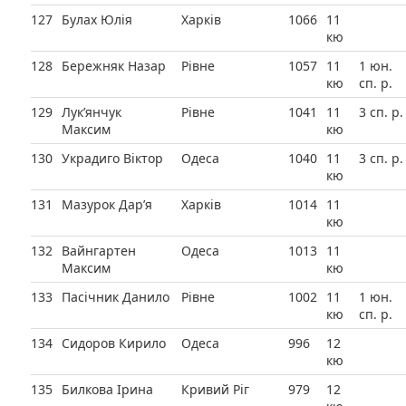
127
Булах Юлія
Харків
1066
11
кю
128
Бережняк Назар
Рівне
1057
11
1 юн.
кю
сп. р.
129
Лук’янчук
Рівне
1041
11
3 сп. р.
Максим
кю
130
Украдиго Віктор
Одеса
1040
11
3 сп. р.
кю
131
Мазурок Дар’я
Харків
1014
11
кю
132
Вайнгартен
Одеса
1013
11
Максим
кю
133
Пасічник Данило
Рівне
1002
11
1 юн.
кю
сп. р.
134
Сидоров Кирило
Одеса
996
12
кю
135
Билкова Ірина
Кривий Ріг
979
12