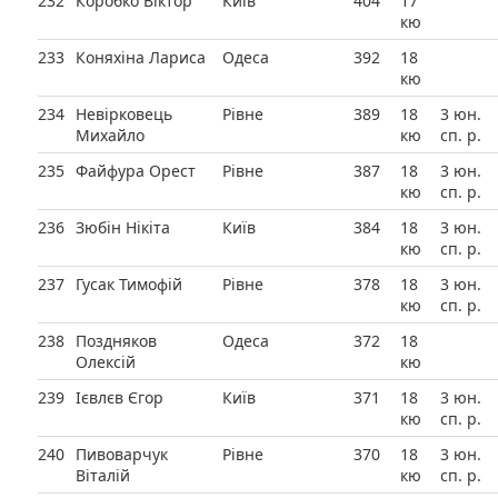
232
Коробко Віктор
Київ
404
17
кю
233
Коняхіна Лариса
Одеса
392
18
кю
234
Невірковець
Рівне
389
18
3 юн.
Михайло
кю
сп. р.
235
Файфура Орест
Рівне
387
18
3 юн.
кю
сп. р.
236
Зюбін Нікіта
Київ
384
18
3 юн.
кю
сп. р.
237
Гусак Тимофій
Рівне
378
18
3 юн.
кю
сп. р.
238
Поздняков
Одеса
372
18
Олексій
кю
239
Ієвлєв Єгор
Київ
371
18
3 юн.
кю
сп. р.
240
Пивоварчук
Рівне
370
18
3 юн.
Віталій
кю
сп. р.