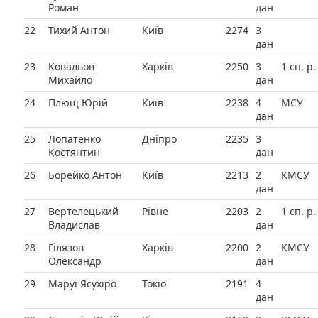
Роман
дан
22
Тихий Антон
Київ
2274
3
дан
23
Ковальов
Харків
2250
3
1 сп. р.
Михайло
дан
24
Плющ Юрій
Київ
2238
4
МСУ
дан
25
Лопатенко
Дніпро
2235
3
Костянтин
дан
26
Борейко Антон
Київ
2213
2
КМСУ
дан
27
Вертелецький
Рівне
2203
2
1 сп. р.
Владислав
дан
28
Гілязов
Харків
2200
2
КМСУ
Олександр
дан
29
Маруі Ясухіро
Токіо
2191
4
дан