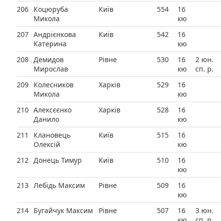
206
Коцюруба
Київ
554
16
Микола
кю
207
Андрієнкова
Київ
542
16
Катерина
кю
208
Демидов
Рівне
530
16
2 юн.
Мирослав
кю
сп. р.
209
Колесников
Харків
529
16
Микола
кю
210
Алексєєнко
Харків
528
16
Данило
кю
211
Клановець
Київ
515
16
Олексій
кю
212
Донець Тимур
Київ
510
16
кю
213
Лебідь Максим
Рівне
509
16
кю
214
Бугайчук Максим
Рівне
507
16
3 юн.
кю
сп. р.