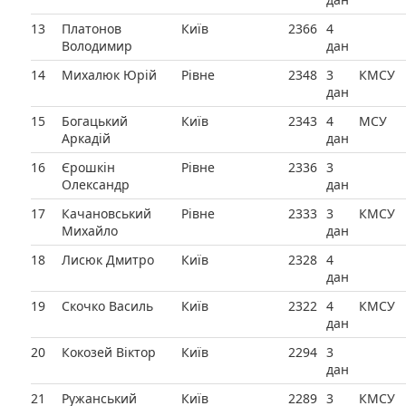
13
Платонов
Київ
2366
4
Володимир
дан
14
Михалюк Юрій
Рівне
2348
3
КМСУ
дан
15
Богацький
Київ
2343
4
МСУ
Аркадій
дан
16
Єрошкін
Рівне
2336
3
Олександр
дан
17
Качановський
Рівне
2333
3
КМСУ
Михайло
дан
18
Лисюк Дмитро
Київ
2328
4
дан
19
Скочко Василь
Київ
2322
4
КМСУ
дан
20
Кокозей Віктор
Київ
2294
3
дан
21
Ружанський
Київ
2289
3
КМСУ