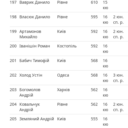
197
Ваврик Данило
Рівне
610
15
кю
198
Власюк Данило
Рівне
595
16
2 юн.
кю
сп. р.
199
Артамонов
Київ
592
16
2 юн.
Михайло
кю
сп. р.
200
Іванішін Роман
Костопіль
592
16
кю
201
Бабич Тимофій
Київ
568
16
кю
202
Холод Устін
Одеса
568
16
3 юн.
кю
сп. р.
203
Богомолов
Харків
562
16
Андрій
кю
204
Ковальчук
Рівне
562
16
2 юн.
Андрій
кю
сп. р.
205
Земляний Андрій
Київ
555
16
кю