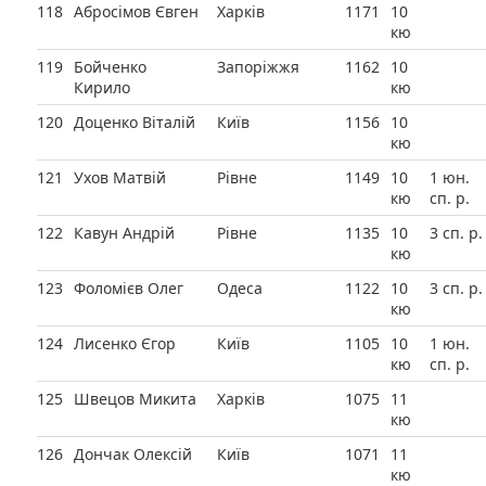
118
Абросімов Євген
Харків
1171
10
кю
119
Бойченко
Запоріжжя
1162
10
Кирило
кю
120
Доценко Віталій
Київ
1156
10
кю
121
Ухов Матвій
Рівне
1149
10
1 юн.
кю
сп. р.
122
Кавун Андрій
Рівне
1135
10
3 сп. р.
кю
123
Фоломієв Олег
Одеса
1122
10
3 сп. р.
кю
124
Лисенко Єгор
Київ
1105
10
1 юн.
кю
сп. р.
125
Швецов Микита
Харків
1075
11
кю
126
Дончак Олексій
Київ
1071
11
кю