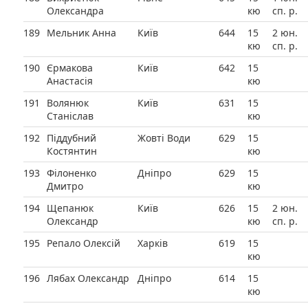
Олександра
кю
сп. р.
189
Мельник Анна
Київ
644
15
2 юн.
кю
сп. р.
190
Єрмакова
Київ
642
15
Анастасія
кю
191
Волянюк
Київ
631
15
Станіслав
кю
192
Піддубний
Жовті Води
629
15
Костянтин
кю
193
Філоненко
Дніпро
629
15
Дмитро
кю
194
Щепанюк
Київ
626
15
2 юн.
Олександр
кю
сп. р.
195
Репало Олексій
Харків
619
15
кю
196
Лябах Олександр
Дніпро
614
15
кю