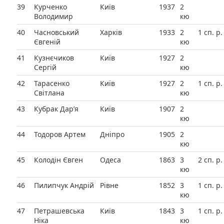
39
Курченко
Київ
1937
2
Володимир
кю
40
Часновський
Харків
1933
2
1 сп. р.
Євгеній
кю
41
Кузнєчиков
Київ
1927
2
Сергій
кю
42
Тарасенко
Київ
1927
2
1 сп. р.
Світлана
кю
43
Кубрак Дар’я
Київ
1907
2
кю
44
Тодоров Артем
Дніпро
1905
2
кю
45
Колодін Євген
Одеса
1863
3
2 сп. р.
кю
46
Пилипчук Андрій
Рівне
1852
3
1 сп. р.
кю
47
Петрашевська
Київ
1843
3
1 сп. р.
Ніка
кю