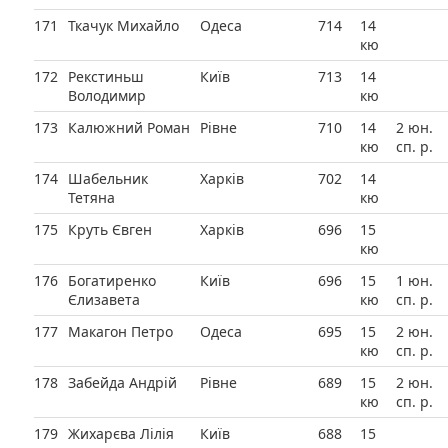
171
Ткачук Михайло
Одеса
714
14
кю
172
Рекстиньш
Київ
713
14
Володимир
кю
173
Калюжний Роман
Рівне
710
14
2 юн.
кю
сп. р.
174
Шабельник
Харків
702
14
Тетяна
кю
175
Круть Євген
Харків
696
15
кю
176
Богатиренко
Київ
696
15
1 юн.
Єлизавета
кю
сп. р.
177
Макагон Петро
Одеса
695
15
2 юн.
кю
сп. р.
178
Забейда Андрій
Рівне
689
15
2 юн.
кю
сп. р.
179
Жихарєва Лілія
Київ
688
15