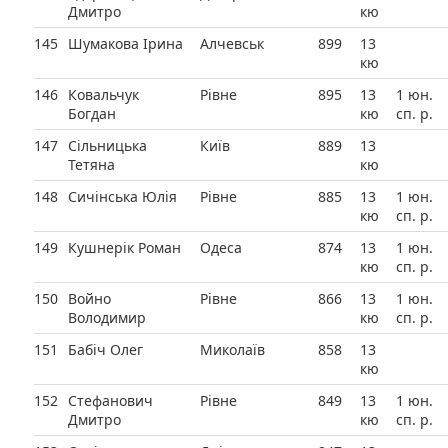
Дмитро
кю
145
Шумакова Ірина
Алчевськ
899
13
кю
146
Ковальчук
Рівне
895
13
1 юн.
Богдан
кю
сп. р.
147
Сільницька
Київ
889
13
Тетяна
кю
148
Сичінська Юлія
Рівне
885
13
1 юн.
кю
сп. р.
149
Кушнерік Роман
Одеса
874
13
1 юн.
кю
сп. р.
150
Войно
Рівне
866
13
1 юн.
Володимир
кю
сп. р.
151
Бабіч Олег
Миколаїв
858
13
кю
152
Стефанович
Рівне
849
13
1 юн.
Дмитро
кю
сп. р.