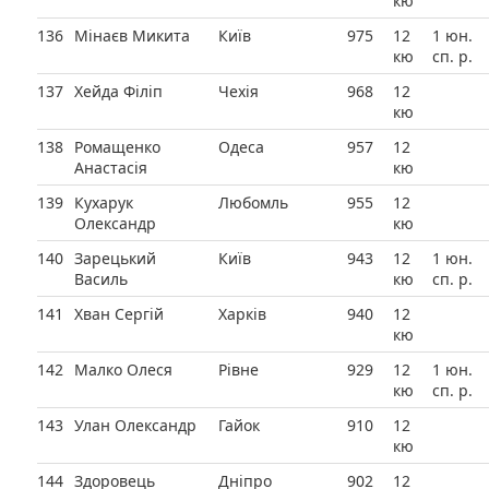
кю
136
Мінаєв Микита
Київ
975
12
1 юн.
кю
сп. р.
137
Хейда Філіп
Чехія
968
12
кю
138
Ромащенко
Одеса
957
12
Анастасія
кю
139
Кухарук
Любомль
955
12
Олександр
кю
140
Зарецький
Київ
943
12
1 юн.
Василь
кю
сп. р.
141
Хван Сергій
Харків
940
12
кю
142
Малко Олеся
Рівне
929
12
1 юн.
кю
сп. р.
143
Улан Олександр
Гайок
910
12
кю
144
Здоровець
Дніпро
902
12