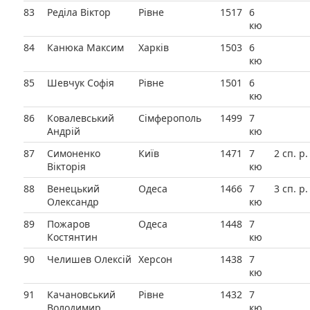
83
Реділа Віктор
Рівне
1517
6
кю
84
Канюка Максим
Харків
1503
6
кю
85
Шевчук Софія
Рівне
1501
6
кю
86
Ковалевський
Сімферополь
1499
7
Андрій
кю
87
Симоненко
Київ
1471
7
2 сп. р.
Вікторія
кю
88
Венецький
Одеса
1466
7
3 сп. р.
Олександр
кю
89
Пожаров
Одеса
1448
7
Костянтин
кю
90
Челишев Олексій
Херсон
1438
7
кю
91
Качановський
Рівне
1432
7
Володимир
кю