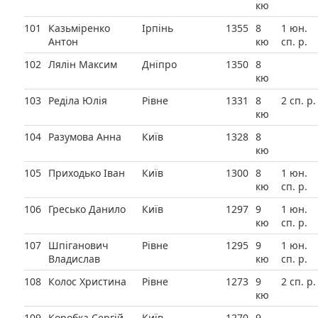
кю
101
Казьміренко
Ірпінь
1355
8
1 юн.
Антон
кю
сп. р.
102
Лялін Максим
Дніпро
1350
8
кю
103
Реділа Юлія
Рівне
1331
8
2 сп. р.
кю
104
Разумова Анна
Київ
1328
8
кю
105
Приходько Іван
Київ
1300
8
1 юн.
кю
сп. р.
106
Гресько Данило
Київ
1297
9
1 юн.
кю
сп. р.
107
Шпіганович
Рівне
1295
9
1 юн.
Владислав
кю
сп. р.
108
Колос Христина
Рівне
1273
9
2 сп. р.
кю
109
Коробка Сергій
Київ
1270
9