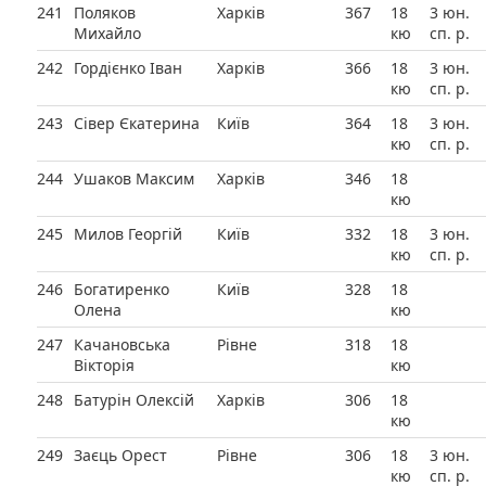
241
Поляков
Харків
367
18
3 юн.
Михайло
кю
сп. р.
242
Гордієнко Іван
Харків
366
18
3 юн.
кю
сп. р.
243
Сівер Єкатерина
Київ
364
18
3 юн.
кю
сп. р.
244
Ушаков Максим
Харків
346
18
кю
245
Милов Георгій
Київ
332
18
3 юн.
кю
сп. р.
246
Богатиренко
Київ
328
18
Олена
кю
247
Качановська
Рівне
318
18
Вікторія
кю
248
Батурін Олексій
Харків
306
18
кю
249
Заєць Орест
Рівне
306
18
3 юн.
кю
сп. р.