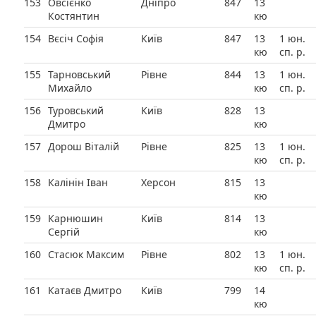
153
Овсієнко
Дніпро
847
13
Костянтин
кю
154
Вєсіч Софія
Київ
847
13
1 юн.
кю
сп. р.
155
Тарновський
Рівне
844
13
1 юн.
Михайло
кю
сп. р.
156
Туровський
Київ
828
13
Дмитро
кю
157
Дорош Віталій
Рівне
825
13
1 юн.
кю
сп. р.
158
Калінін Іван
Херсон
815
13
кю
159
Карнюшин
Київ
814
13
Сергій
кю
160
Стасюк Максим
Рівне
802
13
1 юн.
кю
сп. р.
161
Катаєв Дмитро
Київ
799
14
кю