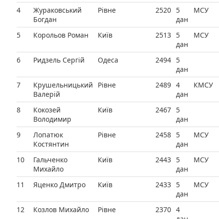
4
Жураковський
Рівне
2520
5
МСУ
Богдан
дан
5
Корольов Роман
Київ
2513
5
МСУ
дан
6
Ридзель Сергій
Одеса
2494
5
дан
7
Крушельницький
Рівне
2489
4
КМСУ
Валерій
дан
8
Кокозей
Київ
2467
5
Володимир
дан
9
Лопатюк
Рівне
2458
5
МСУ
Костянтин
дан
10
Гальченко
Київ
2443
5
МСУ
Михайло
дан
11
Яценко Дмитро
Київ
2433
5
МСУ
дан
12
Козлов Михайло
Рівне
2370
4
дан