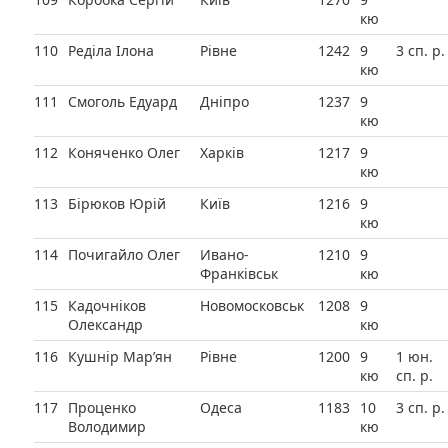
кю
110
Реділа Ілона
Рівне
1242
9
3 сп. р.
кю
111
Смоголь Едуард
Дніпро
1237
9
кю
112
Коняченко Олег
Харків
1217
9
кю
113
Бірюков Юрій
Київ
1216
9
кю
114
Почигайло Олег
Ивано-
1210
9
Франківськ
кю
115
Кадочніков
Новомосковськ
1208
9
Олександр
кю
116
Кушнір Мар’ян
Рівне
1200
9
1 юн.
кю
сп. р.
117
Проценко
Одеса
1183
10
3 сп. р.
Володимир
кю