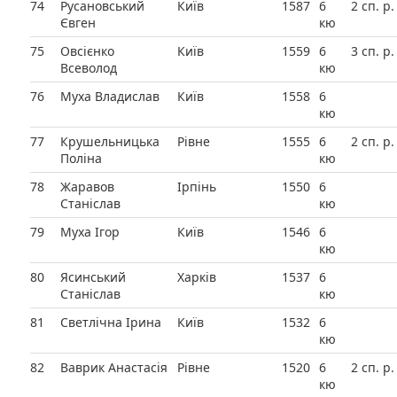
74
Русановський
Київ
1587
6
2 сп. р.
Євген
кю
75
Овсієнко
Київ
1559
6
3 сп. р.
Всеволод
кю
76
Муха Владислав
Київ
1558
6
кю
77
Крушельницька
Рівне
1555
6
2 сп. р.
Поліна
кю
78
Жаравов
Ірпінь
1550
6
Станіслав
кю
79
Муха Ігор
Київ
1546
6
кю
80
Ясинський
Харків
1537
6
Станіслав
кю
81
Светлічна Ірина
Київ
1532
6
кю
82
Ваврик Анастасія
Рівне
1520
6
2 сп. р.
кю