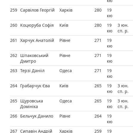
кю
259
Сарвілов Георгій
Харків
280
19
кю
260
Коцюруба Софія
Київ
280
19
3 юн.
кю
сп. р.
261
Харчук Анатолій
Рівне
271
19
кю
262
Шпаковський
Рівне
271
19
Дмитро
кю
263
Терзі Данііл
Одеса
271
19
кю
264
Грабарчук Єва
Київ
265
19
3 юн.
кю
сп. р.
265
Щуровська
Одеса
265
19
3 юн.
Домініка
кю
сп. р.
266
Бельчук Данило
Рівне
264
19
кю
267
Сипавін Андрій
Харків
259
19