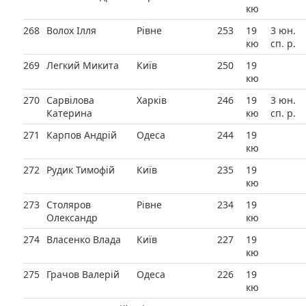
кю
268
Волох Ілля
Рівне
253
19
3 юн.
кю
сп. р.
269
Легкий Микита
Київ
250
19
кю
270
Сарвілова
Харків
246
19
3 юн.
Катерина
кю
сп. р.
271
Карпов Андрій
Одеса
244
19
кю
272
Рудик Тимофій
Київ
235
19
кю
273
Столяров
Рівне
234
19
Олександр
кю
274
Власенко Влада
Київ
227
19
кю
275
Грачов Валерій
Одеса
226
19
кю