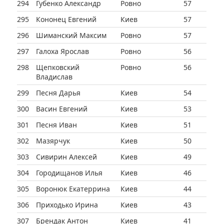
294
Губенко Александр
Ровно
57
295
Кононец Евгений
Киев
57
296
Шиманский Максим
Ровно
57
297
Галоха Ярослав
Ровно
56
298
Щепковский
Ровно
56
Владислав
299
Песня Дарья
Киев
54
300
Васин Евгений
Киев
53
301
Песня Иван
Киев
51
302
Мазярчук
Киев
50
303
Сивирин Алексей
Киев
49
304
Городищанов Илья
Киев
46
305
Воронюк Екатеррина
Киев
44
306
Приходько Ирина
Киев
43
307
Брендак Антон
Киев
41