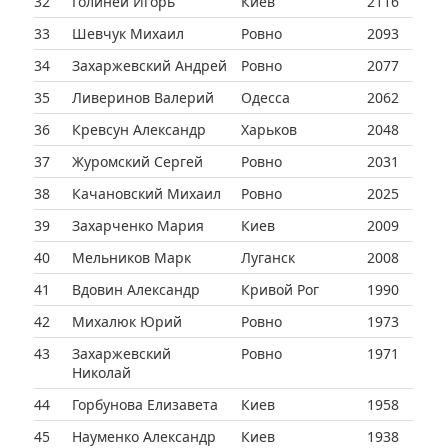
32
Голиней Игорь
Киев
2116
33
Шевчук Михаил
Ровно
2093
34
Захаржевский Андрей
Ровно
2077
35
Ливеринов Валерий
Одесса
2062
36
Кревсун Александр
Харьков
2048
37
Журомский Сергей
Ровно
2031
38
Качановский Михаил
Ровно
2025
39
Захарченко Мария
Киев
2009
40
Мельников Марк
Луганск
2008
41
Вдовин Александр
Кривой Рог
1990
42
Михалюк Юрий
Ровно
1973
43
Захаржевский
Ровно
1971
Николай
44
Горбунова Елизавета
Киев
1958
45
Науменко Александр
Киев
1938