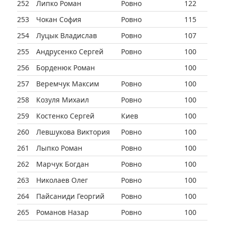
252
Липко Роман
Ровно
122
253
Чокан София
Ровно
115
254
Луцык Владислав
Ровно
107
255
Андрусенко Сергей
Ровно
100
256
Борденюк Роман
100
257
Веремчук Максим
Ровно
100
258
Козуля Михаил
Ровно
100
259
Костенко Сергей
Киев
100
260
Левшукова Виктория
Ровно
100
261
Лыпко Роман
Ровно
100
262
Марчук Богдан
Ровно
100
263
Николаев Олег
Ровно
100
264
Пайсаниди Георгий
Ровно
100
265
Романов Назар
Ровно
100