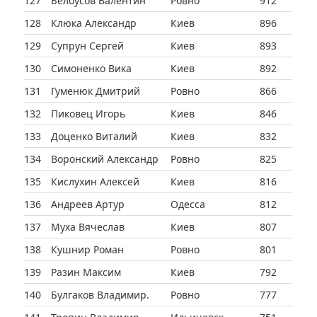
127
Белоусов Валентин
Ровно
912
128
Клюка Александр
Киев
896
129
Супрун Сергей
Киев
893
130
Симоненко Вика
Киев
892
131
Гуменюк Дмитрий
Ровно
866
132
Пиковец Игорь
Киев
846
133
Доценко Виталий
Киев
832
134
Воронский Александр
Ровно
825
135
Кислухин Алексей
Киев
816
136
Андреев Артур
Одесса
812
137
Муха Вячеслав
Киев
807
138
Кушнир Роман
Ровно
801
139
Разин Максим
Киев
792
140
Булгаков Владимир.
Ровно
777