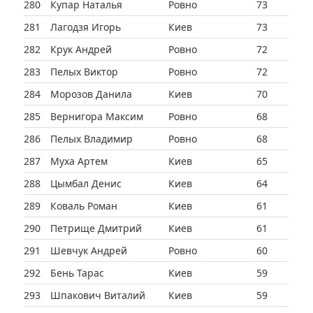
280
Купар Наталья
Ровно
73
281
Лагодзя Игорь
Киев
73
282
Крук Андрей
Ровно
72
283
Пелых Виктор
Ровно
72
284
Морозов Данила
Киев
70
285
Вернигора Максим
Ровно
68
286
Пелых Владимир
Ровно
68
287
Муха Артем
Киев
65
288
Цымбал Денис
Киев
64
289
Коваль Роман
Киев
61
290
Петрище Дмитрий
Киев
61
291
Шевчук Андрей
Ровно
60
292
Бень Тарас
Киев
59
293
Шпакович Виталий
Киев
59