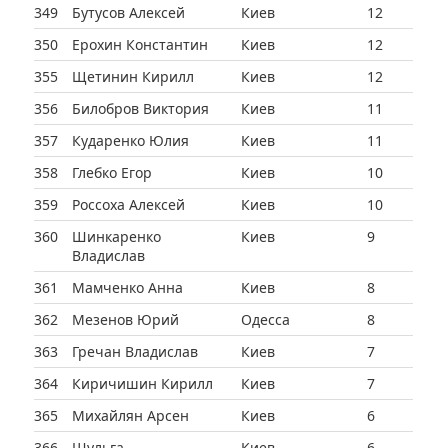
349
Бутусов Алексей
Киев
12
350
Ерохин Константин
Киев
12
355
Щетинин Кирилл
Киев
12
356
Билобров Виктория
Киев
11
357
Кударенко Юлия
Киев
11
358
Глебко Егор
Киев
10
359
Россоха Алексей
Киев
10
360
Шинкаренко
Киев
9
Владислав
361
Мамченко Анна
Киев
8
362
Мезенов Юрий
Одесса
8
363
Гречан Владислав
Киев
7
364
Киричишин Кирилл
Киев
7
365
Михайлян Арсен
Киев
6
366
Шульга
Киев
6