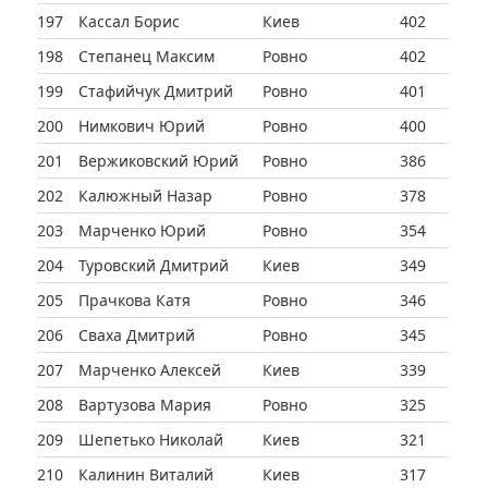
197
Кассал Борис
Киев
402
198
Степанец Максим
Ровно
402
199
Стафийчук Дмитрий
Ровно
401
200
Нимкович Юрий
Ровно
400
201
Вержиковский Юрий
Ровно
386
202
Калюжный Назар
Ровно
378
203
Марченко Юрий
Ровно
354
204
Туровский Дмитрий
Киев
349
205
Прачкова Катя
Ровно
346
206
Сваха Дмитрий
Ровно
345
207
Марченко Алексей
Киев
339
208
Вартузова Мария
Ровно
325
209
Шепетько Николай
Киев
321
210
Калинин Виталий
Киев
317