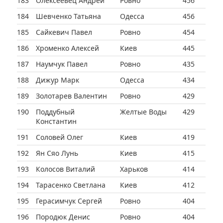
183
Олексеевец Андрей
Ровно
456
184
Шевченко Татьяна
Одесса
456
185
Сайкевич Павел
Ровно
454
186
Хроменко Алексей
Киев
445
187
Наумчук Павел
Ровно
435
188
Дижур Марк
Одесса
434
189
Золотарев Валентин
Ровно
429
190
Поддубный
Желтые Воды
429
Константин
191
Соловей Олег
Киев
419
192
Ян Сяо Лунь
Киев
415
193
Колосов Виталий
Харьков
414
194
Тарасенко Светлана
Киев
412
195
Герасимчук Сергей
Ровно
404
196
Породюк Денис
Ровно
404