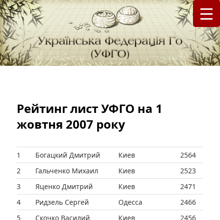
федерація Го (Бадук, Вейці) в Україні
Українська Федерація Го (УФГО)
Рейтинг лист УФГО на 1
жовтня 2007 року
1
Богацкий Дмитрий
Киев
2564
2
Гальченко Михаил
Киев
2523
3
Яценко Дмитрий
Киев
2471
4
Ридзель Сергей
Одесса
2466
5
Скочко Василий
Киев
2456