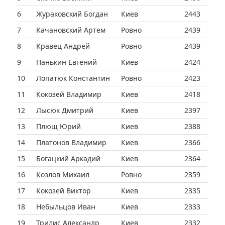
6
Жураковский Богдан
Киев
2443
7
Качановский Артем
Ровно
2439
8
Кравец Андрей
Ровно
2439
9
Панькин Евгений
Киев
2424
10
Лопатюк Константин
Ровно
2423
11
Кокозей Владимир
Киев
2418
12
Лысюк Дмитрий
Киев
2397
13
Плющ Юрий
Киев
2388
14
Платонов Владимир
Киев
2366
15
Богацкий Аркадий
Киев
2364
16
Козлов Михаил
Ровно
2359
17
Кокозей Виктор
Киев
2335
18
Небыльцов Иван
Киев
2333
19
Трилис Александр
Киев
2332