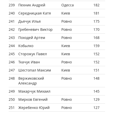
239
Пехник Андрей
Одесса
182
240
Середницкая Катя
Киев
181
241
Дьячук Илья
Ровно
175
242
Гребеневич Виктор
Ровно
170
243
Походей Артем
Ровно
168
244
Кобылко
Киев
159
245
Сторожук Павел
Киев
152
246
Ткачук Иван
Ровно
152
247
Шестопал Максим
Киев
151
248
Вержиковский
Ровно
148
Александр
249
Макарчук Михаил
145
250
Мирков Евгений
Ровно
129
251
Жеребенко Юрий
Ровно
127