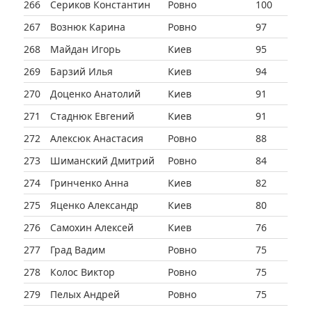
266
Сериков Константин
Ровно
100
267
Вознюк Карина
Ровно
97
268
Майдан Игорь
Киев
95
269
Барзий Илья
Киев
94
270
Доценко Анатолий
Киев
91
271
Стаднюк Евгений
Киев
91
272
Алексюк Анастасия
Ровно
88
273
Шиманский Дмитрий
Ровно
84
274
Гринченко Анна
Киев
82
275
Яценко Александр
Киев
80
276
Самохин Алексей
Киев
76
277
Град Вадим
Ровно
75
278
Колос Виктор
Ровно
75
279
Пелых Андрей
Ровно
75