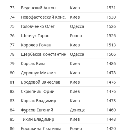
73
Веденский Антон
Киев
1531
74
Новофастовский Конс.
Киев
1530
75
Головченко Олег
Одесса
1526
76
Шевчук Тарас
Ровно
1526
77
Королев Роман
Киев
1513
78
Щербаков Константин
Одесса
1506
79
Корсак Вика
Киев
1486
80
Дорошук Михаил
Киев
1478
81
Бродовой Вячеслав
Киев
1476
82
Скрыпник Юрий
Киев
1476
83
Корсак Владимир
Киев
1473
84
Фурсов Евгений
Донецк
1460
85
Тихий Владимир
Киев
1448
86
Ерошкина Людмила
Ровно
1420