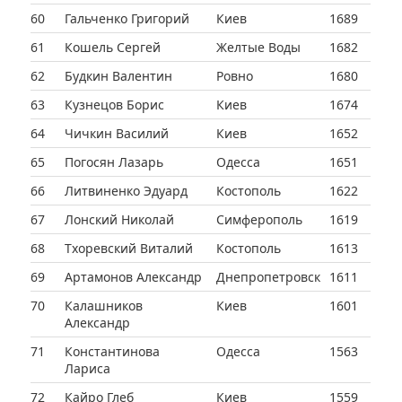
60
Гальченко Григорий
Киев
1689
61
Кошель Сергей
Желтые Воды
1682
62
Будкин Валентин
Ровно
1680
63
Кузнецов Борис
Киев
1674
64
Чичкин Василий
Киев
1652
65
Погосян Лазарь
Одесса
1651
66
Литвиненко Эдуард
Костополь
1622
67
Лонский Николай
Симферополь
1619
68
Тхоревский Виталий
Костополь
1613
69
Артамонов Александр
Днепропетровск
1611
70
Калашников
Киев
1601
Александр
71
Константинова
Одесса
1563
Лариса
72
Кайро Глеб
Киев
1559