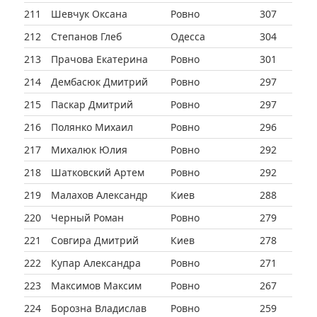
211
Шевчук Оксана
Ровно
307
212
Степанов Глеб
Одесса
304
213
Прачова Екатерина
Ровно
301
214
Дембасюк Дмитрий
Ровно
297
215
Паскар Дмитрий
Ровно
297
216
Полянко Михаил
Ровно
296
217
Михалюк Юлия
Ровно
292
218
Шатковский Артем
Ровно
292
219
Малахов Александр
Киев
288
220
Черный Роман
Ровно
279
221
Совгира Дмитрий
Киев
278
222
Купар Александра
Ровно
271
223
Максимов Максим
Ровно
267
224
Борозна Владислав
Ровно
259