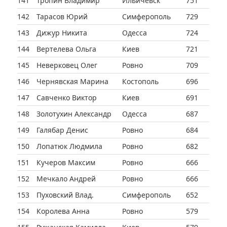
141
Тропин Владимир
Ильичевск
751
142
Тарасов Юрий
Симферополь
729
143
Дижур Никита
Одесса
724
144
Вертелева Ольга
Киев
721
145
Неверковец Олег
Ровно
709
146
Чернявская Марина
Костополь
696
147
Савченко Виктор
Киев
691
148
Золотухин Александр
Одесса
687
149
Галябар Денис
Ровно
684
150
Лопатюк Людмила
Ровно
682
151
Кучеров Максим
Ровно
666
152
Мечкало Андрей
Ровно
666
153
Пуховский Влад.
Симферополь
652
154
Королева Анна
Ровно
579