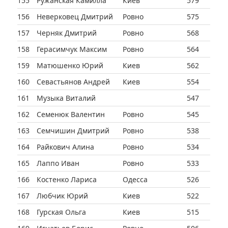
155
Ружанская Камилла
Киев
579
156
Неверковец Дмитрий
Ровно
575
157
Черняк Дмитрий
Ровно
568
158
Герасимчук Максим
Ровно
564
159
Матюшенко Юрий
Киев
562
160
Севастьянов Андрей
Киев
554
161
Музыка Виталий
547
162
Семенюк Валентин
Ровно
545
163
Семчишин Дмитрий
Ровно
538
164
Райкович Алина
Ровно
534
165
Лаппо Иван
Ровно
533
166
Костенко Лариса
Одесса
526
167
Любчик Юрий
Киев
522
168
Гурская Ольга
Киев
515