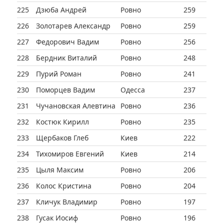
225
Дзюба Андрей
Ровно
259
226
Золотарев Александр
Ровно
259
227
Федорович Вадим
Ровно
256
228
Бердник Виталий
Ровно
248
229
Пурий Роман
Ровно
241
230
Поморцев Вадим
Одесса
237
231
Чучановская Алевтина
Ровно
236
232
Костюк Кирилл
Ровно
235
233
Щербаков Глеб
Киев
222
234
Тихомиров Евгений
Киев
214
235
Цыля Максим
Ровно
206
236
Колос Кристина
Ровно
204
237
Кличук Владимир
Ровно
197
238
Гусак Иосиф
Ровно
196