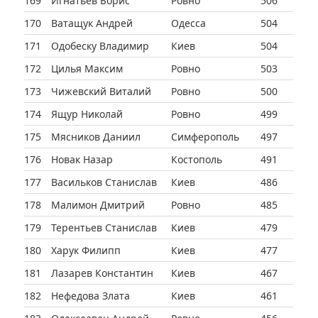
169
Игнатьев Борис
Ровно
506
170
Ватащук Андрей
Одесса
504
171
Одобеску Владимир
Киев
504
172
Цилья Максим
Ровно
503
173
Чижевский Виталий
Ровно
500
174
Ящур Николай
Ровно
499
175
Мясников Даниил
Симферополь
497
176
Новак Назар
Костополь
491
177
Васильков Станислав
Киев
486
178
Малимон Дмитрий
Ровно
485
179
Терентьев Станислав
Киев
479
180
Харук Филипп
Киев
477
181
Лазарев Константин
Киев
467
182
Нефедова Злата
Киев
461