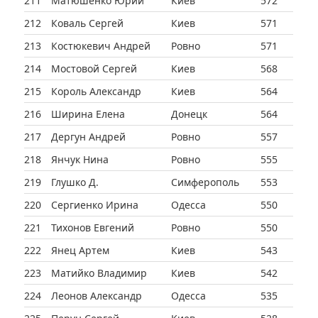
211
Матюшенко Юрий
Киев
572
212
Коваль Сергей
Киев
571
213
Костюкевич Андрей
Ровно
571
214
Мостовой Сергей
Киев
568
215
Король Александр
Киев
564
216
Ширина Елена
Донецк
564
217
Дергун Андрей
Ровно
557
218
Янчук Нина
Ровно
555
219
Глушко Д.
Симферополь
553
220
Сергиенко Ирина
Одесса
550
221
Тихонов Евгений
Ровно
550
222
Янец Артем
Киев
543
223
Матийко Владимир
Киев
542
224
Леонов Александр
Одесса
535