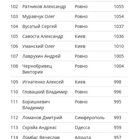
102
Ратников Александр
Ровно
1055
103
Муравчук Олег
Ровно
1054
104
Вусатый Сергей
Ровно
1037
105
Савоста Александр
Киев
1036
106
Уманский Олег
Киев
1010
107
Лаврухин Андрей
Ровно
1005
108
Чернобривец
Ровно
1004
Виктория
109
Игнатенко Алексей
Киев
998
110
Гловацкий Владимир
Ровно
996
111
Боришкевич
Ровно
995
Владимир
112
Ломанов Дмитрий
Симферополь
993
113
Скрэйа Андреас
Одесса
959
114
Ломбас Вячеслав
Алушта
957