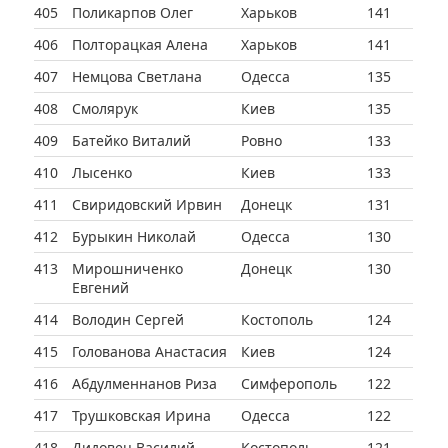
405
Поликарпов Олег
Харьков
141
406
Полторацкая Алена
Харьков
141
407
Немцова Светлана
Одесса
135
408
Смолярук
Киев
135
409
Батейко Виталий
Ровно
133
410
Лысенко
Киев
133
411
Свиридовский Ирвин
Донецк
131
412
Бурыкин Николай
Одесса
130
413
Мирошниченко
Донецк
130
Евгений
414
Володин Сергей
Костополь
124
415
Голованова Анастасия
Киев
124
416
Абдулменнанов Риза
Симферополь
122
417
Трушковская Ирина
Одесса
122
418
Дидовец Василий
Костополь
121