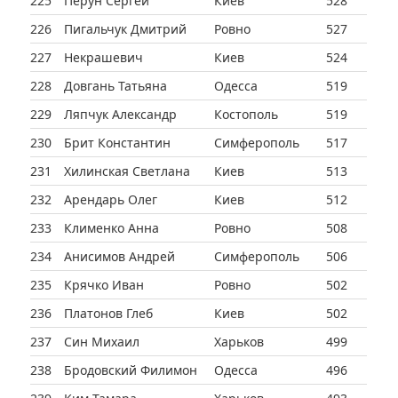
225
Перун Сергей
Киев
528
226
Пигальчук Дмитрий
Ровно
527
227
Некрашевич
Киев
524
228
Довгань Татьяна
Одесса
519
229
Ляпчук Александр
Костополь
519
230
Брит Константин
Симферополь
517
231
Хилинская Светлана
Киев
513
232
Арендарь Олег
Киев
512
233
Клименко Анна
Ровно
508
234
Анисимов Андрей
Симферополь
506
235
Крячко Иван
Ровно
502
236
Платонов Глеб
Киев
502
237
Син Михаил
Харьков
499
238
Бродовский Филимон
Одесса
496