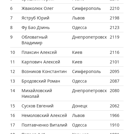
6
Жваколюк Олег
Симферополь
2210
7
Яструб Юрий
Львов
2198
8
Фу Бао Дзинь
Одесса
2123
9
Обловатный
Днепропетровск
2119
Владимир
10
Плаксин Алексей
Киев
2116
11
Карпович Алексей
Киев
2101
12
Возников Константин
Симферополь
2095
13
Бродовский Роман
Одесса
2087
14
Михайловский
Днепропетровск
2080
Николай
15
Сусков Евгений
Донецк
2062
16
Немоловский Алексей
Львов
1966
17
Полтавченко Виталий
Одесса
1910