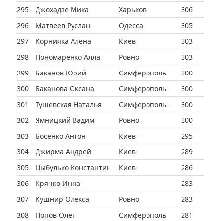
295
Джохадзе Мика
Харьков
306
296
Матвеев Руслан
Одесса
305
297
Корнияка Алена
Киев
303
298
Пономаренко Алла
Ровно
303
299
Баканов Юрий
Симферополь
300
300
Баканова Оксана
Симферополь
300
301
Тушевская Наталья
Симферополь
300
302
Ямницкий Вадим
Ровно
300
303
Босенко Антон
Киев
295
304
Джирма Андрей
Киев
289
305
Цыбулько Константин
Киев
286
306
Крячко Инна
283
307
Кушнир Олекса
Ровно
283
308
Попов Олег
Симферополь
281