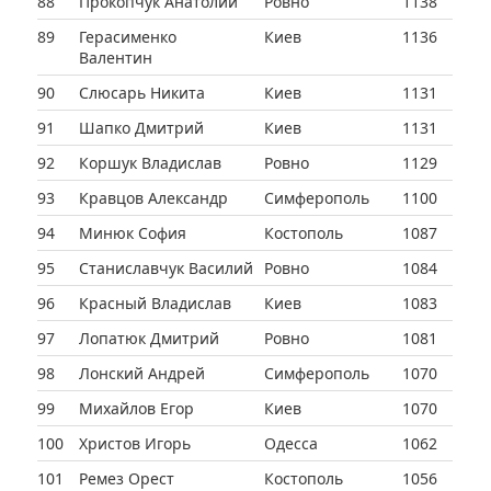
88
Прокопчук Анатолий
Ровно
1138
89
Герасименко
Киев
1136
Валентин
90
Слюсарь Никита
Киев
1131
91
Шапко Дмитрий
Киев
1131
92
Коршук Владислав
Ровно
1129
93
Кравцов Александр
Симферополь
1100
94
Минюк София
Костополь
1087
95
Станиславчук Василий
Ровно
1084
96
Красный Владислав
Киев
1083
97
Лопатюк Дмитрий
Ровно
1081
98
Лонский Андрей
Симферополь
1070
99
Михайлов Егор
Киев
1070
100
Христов Игорь
Одесса
1062
101
Ремез Орест
Костополь
1056