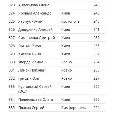
323
Анисимова Елена
248
324
Яровый Александр
Киев
246
325
Харчук Роман
Костополь
245
326
Давиденко Алексей
Киев
241
327
Симоненко Дмитрий
Киев
239
328
Гнатык Роман
Киев
235
329
Кислая Нина
Киев
234
330
Тверда Ирина
Ровно
234
331
Линок Николай
Ровно
230
332
Грицык Оля
Ровно
227
333
Кустовский Сергей
Киев
225
(Обл)
334
Паленышева Ольга
Киев
225
335
Плахов Сергей
Симферополь
224