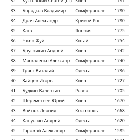
32
Кустовский Сергей (ст)
Киев
1787
33
Бородков Владимир
Симферополь
1780
34
Драч Александр
Кривой Рог
1780
35
Кага
Япония
1775
36
Чжен Жуй
Китай
1754
37
Брусникин Андрей
Киев
1742
38
Москаленко Алексанр
Симферополь
1740
39
Трост Виталий
Одесса
1736
40
Зайцев Игорь
Киев
1727
41
Будкин Валентин
Ровно
1705
42
Шереметьев Юрий
Киев
1670
43
Войтюк Леонид
Костополь
1668
44
Капустин Андрей
Одесса
1620
45
Горожай Александр
Симферополь
1585