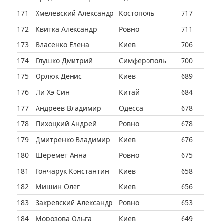
171
Хмелевский Александр
Костополь
717
172
Квитка Александр
Ровно
711
173
Власенко Елена
Киев
706
174
Глушко Дмитрий
Симферополь
700
175
Орлюк Денис
Киев
689
176
Ли Хэ Син
Китай
684
177
Андреев Владимир
Одесса
678
178
Пихоцкий Андрей
Ровно
678
179
Дмитренко Владимир
Киев
676
180
Шеремет Анна
Ровно
675
181
Гончарук Константин
Киев
658
182
Мишин Олег
Киев
656
183
Закревский Александр
Ровно
653
184
Морозова Ольга
Киев
649