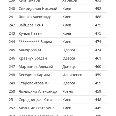
239
Ким Тамара
Харьков
493
240
Спиридонов Николай
Киев
492
241
Яценко Александр
Киев
488
242
Зайцева Соня
Киев
475
243
Кучма Павел
Киев
475
244
********** Вадим
Киев
474
245
Малярова М.
Одесса
474
246
Кравчук Богдан
Одесса
461
247
Мартынов Алексей
Донецк
460
248
Беседина Карина
Ильичевск
459
249
Старовойтова Ю.
Одесса
459
250
Ямницкий Александр
Ровно
459
251
Середницкая Катя
Киев
448
252
Мельник Екатерина
Киев
445