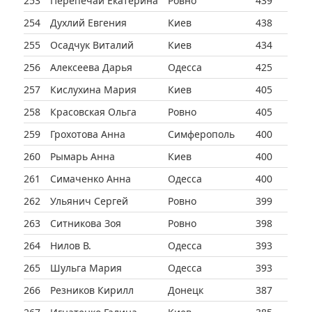
253
Перепечай Екатерина
Ровно
439
254
Духлий Евгения
Киев
438
255
Осадчук Виталий
Киев
434
256
Алексеева Дарья
Одесса
425
257
Кислухина Мария
Киев
405
258
Красовская Ольга
Ровно
405
259
Грохотова Анна
Симферополь
400
260
Рымарь Анна
Киев
400
261
Симаченко Анна
Одесса
400
262
Ульянич Сергей
Ровно
399
263
Ситникова Зоя
Ровно
398
264
Нилов В.
Одесса
393
265
Шульга Мария
Одесса
393
266
Резников Кирилл
Донецк
387