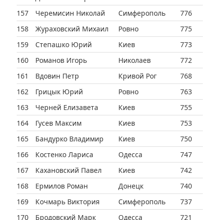
157
Черемисин Николай
Симферополь
776
158
Жураховский Михаил
Ровно
775
159
Степашко Юрий
Киев
773
160
Романов Игорь
Николаев
772
161
Вдовин Петр
Кривой Рог
768
162
Грицык Юрий
Ровно
763
163
Черней Елизавета
Киев
755
164
Гусев Максим
Киев
753
165
Бандурко Владимир
Киев
750
166
Костенко Лариса
Одесса
747
167
Кахановский Павел
Киев
742
168
Ермилов Роман
Донецк
740
169
Кочмарь Виктория
Симферополь
737
170
Бродовский Марк
Одесса
721