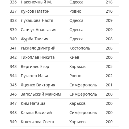
336
Наконечный М.
Одесса
218
337
Куксов Платон
Ровно
210
338
Лукашова Настя
Одесса
209
339
Савчук Анастасия
Одесса
209
340
Журба Таисия
Одесса
208
341
Рыжало Дмитрий
Костополь
208
342
Тихоплав Никита
Киев
206
343
Вергилес Егор
Харьков
205
344
Пугачев Илья
Ровно
202
345
Яценко Виктория
Симферополь
201
346
Запольский Максим
Симферополь
200
347
Ким Наташа
Харьков
200
348
Клыпа Василий
Симферополь
200
349
Князькова Света
Харьков
200