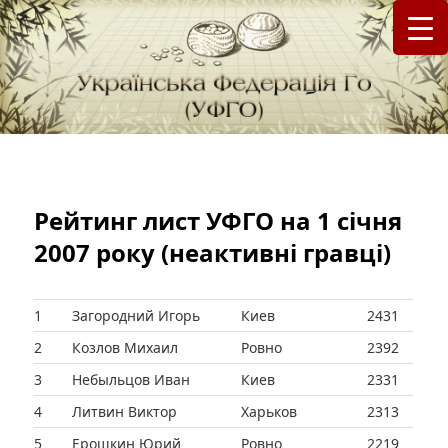
федерація Го (Бадук, Вейці) в Україні
Українська Федерація Го (УФГО)
Рейтинг лист УФГО на 1 січня
2007 року (неактивні гравці)
1
Загородний Игорь
Киев
2431
2
Козлов Михаил
Ровно
2392
3
Небыльцов Иван
Киев
2331
4
Литвин Виктор
Харьков
2313
5
Ерошкин Юрий
Ровно
2219