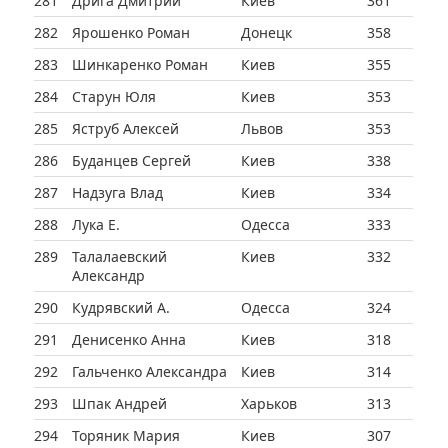
281
Дрига Дмитрий
Киев
361
282
Ярошенко Роман
Донецк
358
283
Шинкаренко Роман
Киев
355
284
Старун Юля
Киев
353
285
Яструб Алексей
Львов
353
286
Буданцев Сергей
Киев
338
287
Надзуга Влад
Киев
334
288
Лука Е.
Одесса
333
289
Талалаевский
Киев
332
Александр
290
Кудрявский А.
Одесса
324
291
Денисенко Анна
Киев
318
292
Гальченко Александра
Киев
314
293
Шпак Андрей
Харьков
313
294
Торяник Мария
Киев
307