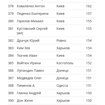
378
Коваленко Антон
Киев
162
379
Педенко Екатерина
Киев
157
380
Горелов Михаил
Киев
155
381
Кустовский Сергей
Киев
155
(мл)
382
Драчук Юрий
Ровно
154
383
Ким Зоя
Харьков
154
384
Ткачев Иван
Киев
154
385
Войтюк Ирина
Костополь
152
386
Лупандин Павел
Донецк
151
387
Медведев Олег
Донецк
151
388
Пименов А.
Одесса
151
389
Глинка Андрей
Харьков
150
390
Дон Женя
Харьков
150