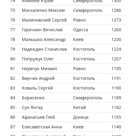
74
Аникеев Юрий
Симферополь
1300
75
Москаленко Максим
Симферополь
1286
76
Малиновский Сергей
Ровно
1273
77
Горячкин Вячеслав
Одесса
1260
78
Малышко Александр
Киев
1230
79
Надеждин Станислав
Костополь
1224
80
Попружук Олег
Костополь
1207
81
Наумчук Михаил
Ровно
1195
82
Вирчик Андрей
Костополь
1191
83
Коваль Сергей
Костополь
1190
84
Борисенко
Симферополь
1189
85
Сун Янтау
Китай
1182
86
Афанасьев Глеб
Донецк
1165
87
Елисаветская Анна
Киев
1140