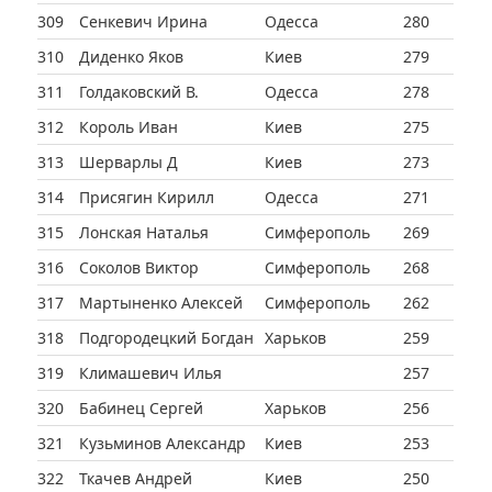
309
Сенкевич Ирина
Одесса
280
310
Диденко Яков
Киев
279
311
Голдаковский В.
Одесса
278
312
Король Иван
Киев
275
313
Шерварлы Д
Киев
273
314
Присягин Кирилл
Одесса
271
315
Лонская Наталья
Симферополь
269
316
Соколов Виктор
Симферополь
268
317
Мартыненко Алексей
Симферополь
262
318
Подгородецкий Богдан
Харьков
259
319
Климашевич Илья
257
320
Бабинец Сергей
Харьков
256
321
Кузьминов Александр
Киев
253
322
Ткачев Андрей
Киев
250