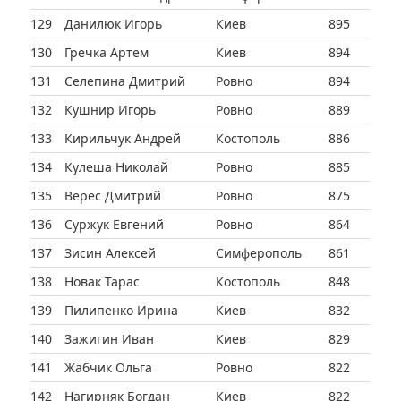
129
Данилюк Игорь
Киев
895
130
Гречка Артем
Киев
894
131
Селепина Дмитрий
Ровно
894
132
Кушнир Игорь
Ровно
889
133
Кирильчук Андрей
Костополь
886
134
Кулеша Николай
Ровно
885
135
Верес Дмитрий
Ровно
875
136
Суржук Евгений
Ровно
864
137
Зисин Алексей
Симферополь
861
138
Новак Тарас
Костополь
848
139
Пилипенко Ирина
Киев
832
140
Зажигин Иван
Киев
829
141
Жабчик Ольга
Ровно
822
142
Нагирняк Богдан
Киев
822