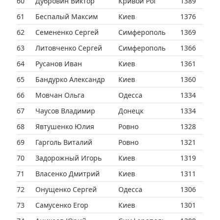
60
Дубровин Виктор
Кривой Рог
1389
61
Беспалый Максим
Киев
1376
62
Семененко Сергей
Симферополь
1369
63
Литовченко Сергей
Симферополь
1366
64
Русанов Иван
Киев
1361
65
Бандурко Александр
Киев
1360
66
Мовчан Ольга
Одесса
1334
67
Чаусов Владимир
Донецк
1334
68
Явтушенко Юлия
Ровно
1328
69
Гарголь Виталий
Ровно
1321
70
Задорожный Игорь
Киев
1319
71
Власенко Дмитрий
Киев
1311
72
Онущенко Сергей
Одесса
1306
73
Самусенко Егор
Киев
1301