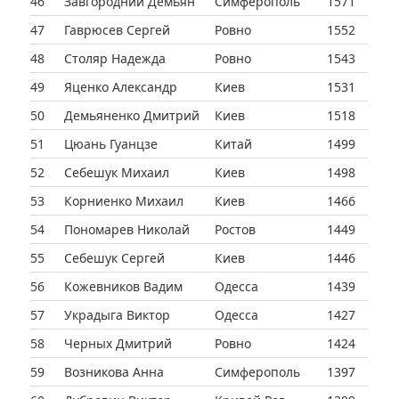
46
Завгородний Демьян
Симферополь
1571
47
Гаврюсев Сергей
Ровно
1552
48
Столяр Надежда
Ровно
1543
49
Яценко Александр
Киев
1531
50
Демьяненко Дмитрий
Киев
1518
51
Цюань Гуанцзе
Китай
1499
52
Себешук Михаил
Киев
1498
53
Корниенко Михаил
Киев
1466
54
Пономарев Николай
Ростов
1449
55
Себешук Сергей
Киев
1446
56
Кожевников Вадим
Одесса
1439
57
Украдыга Виктор
Одесса
1427
58
Черных Дмитрий
Ровно
1424
59
Возникова Анна
Симферополь
1397