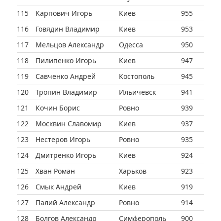
115
Карпович Игорь
Киев
955
116
Говядин Владимир
Киев
953
117
Мельцов Александр
Одесса
950
118
Пилипенко Игорь
Киев
947
119
Савченко Андрей
Костополь
945
120
Тропин Владимир
Ильичевск
941
121
Кочин Борис
Ровно
939
122
Москвин Славомир
Киев
937
123
Нестеров Игорь
Ровно
935
124
Дмитренко Игорь
Киев
924
125
Хван Роман
Харьков
923
126
Смык Андрей
Киев
919
127
Палий Александр
Ровно
914
128
Болгов Александр
Симферополь
900