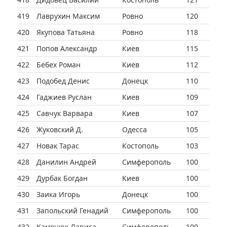
419
Лаврухин Максим
Ровно
120
420
Якупова Татьяна
Ровно
118
421
Попов Александр
Киев
115
422
Бебех Роман
Киев
112
423
Подобед Денис
Донецк
110
424
Гаджиев Руслан
Киев
109
425
Савчук Варвара
Киев
107
426
Жуковский Д.
Одесса
105
427
Новак Тарас
Костополь
103
428
Данилин Андрей
Симферополь
100
429
Дурбак Богдан
Киев
100
430
Заика Игорь
Донецк
100
431
Запольский Генадий
Симферополь
100
432
Каменюк Лариса
Симферополь
100