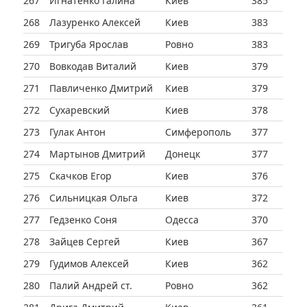
267
Игнатенко Галина
Киев
385
268
Лазуренко Алексей
Киев
383
269
Тригуба Ярослав
Ровно
383
270
Вовкодав Виталий
Киев
379
271
Павличенко Дмитрий
Киев
379
272
Сухаревский
Киев
378
273
Гулак Антон
Симферополь
377
274
Мартынов Дмитрий
Донецк
377
275
Скачков Егор
Киев
376
276
Сильницкая Ольга
Киев
372
277
Гедзенко Соня
Одесса
370
278
Зайцев Сергей
Киев
367
279
Гудимов Алексей
Киев
362
280
Палий Андрей ст.
Ровно
362