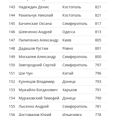
143
Надеждин Денис
Костополь
821
144
Рахильчук Николай
Костополь
821
145
Бачинская Оксана
Симферополь
817
146
Шевченко Андрей
Одесса
813
147
Пилипенко Александр
Киев
805
148
Дадашов Рустам
Ровно
801
149
Москалев Александр
Симферополь
800
150
Завгородний Сергей
Симферополь
797
151
Ши Чун
Китай
796
152
Кузнецов Владимир
Донецк
793
153
Мужайло-Богданович
Харьков
791
154
Мураховский Тимофей
Донецк
790
155
Лысенко Андрей
Симферополь
781
156
Достовалов Юрий
Ильичевск
778