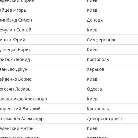
еденский Кирил
Киев
айцев Игорь
Киев
ринбанд Симон
Донецк
ечулин Сергей
Киев
ишко Юрий
Симферополь
узнецов Борис
Киев
ойтюк Леонид
Костополь
ван Лю Джун
Харьков
айденко Борис
Киев
огосян Лазарь
Одесса
алашников Александр
Киев
хоревский Виталий
Костополь
ртамонов Александр
Днепропетровск
еденский Антон
Киев