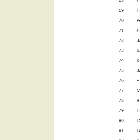
68
Л
69
П
70
Р
71
Л
72
З
73
Щ
74
К
75
З
76
Ч
77
М
78
Я
79
Н
80
Г
81
Т