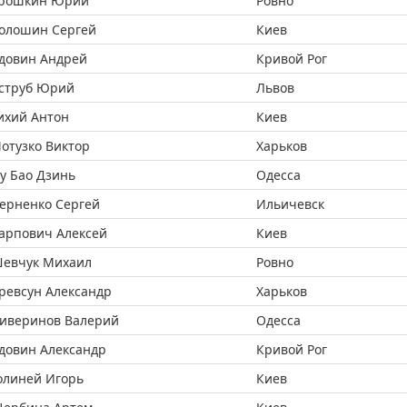
рошкин Юрий
Ровно
олошин Сергей
Киев
довин Андрей
Кривой Рог
струб Юрий
Львов
ихий Антон
Киев
отузко Виктор
Харьков
у Бао Дзинь
Одесса
ерненко Сергей
Ильичевск
арпович Алексей
Киев
евчук Михаил
Ровно
ревсун Александр
Харьков
иверинов Валерий
Одесса
довин Александр
Кривой Рог
олиней Игорь
Киев