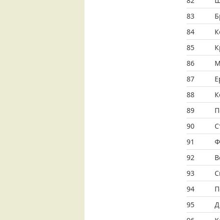
82
Ш
83
Б
84
К
85
К
86
М
87
Е
88
К
89
П
90
С
91
Ф
92
В
93
С
94
П
95
Д