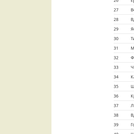
26
Е
27
В
28
В
29
Я
30
Т
31
М
32
Ф
33
Ч
34
К
35
Ш
36
К
37
Л
38
В
39
Г