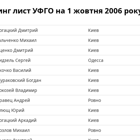
нг лист УФГО на 1 жовтня 2006 рок
огацкий Дмитрий
Киев
альченко Михаил
Киев
ценко Дмитрий
Киев
идзель Сергей
Одесса
кочко Василий
Киев
ураковский Богдан
Киев
окозей Владимир
Киев
равец Андрей
Ровно
лющ Юрий
Киев
огацкий Аркадий
Киев
озлов Михаил
Ровно