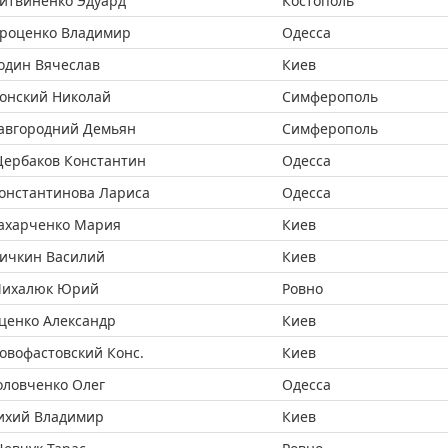
итвиненко Эдуард
Костополь
роценко Владимир
Одесса
один Вячеслав
Киев
онский Николай
Симферополь
авгородний Демьян
Симферополь
ербаков Константин
Одесса
онстантинова Лариса
Одесса
ахарченко Мария
Киев
ичкин Василий
Киев
ихалюк Юрий
Ровно
ценко Александр
Киев
овофастовский Конс.
Киев
оловченко Олег
Одесса
ихий Владимир
Киев