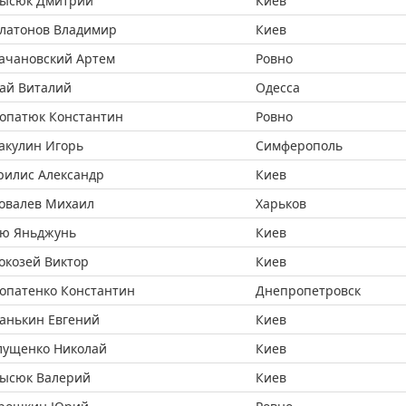
ысюк Дмитрий
Киев
латонов Владимир
Киев
ачановский Артем
Ровно
ай Виталий
Одесса
опатюк Константин
Ровно
акулин Игорь
Симферополь
рилис Александр
Киев
овалев Михаил
Харьков
ю Яньджунь
Киев
окозей Виктор
Киев
опатенко Константин
Днепропетровск
анькин Евгений
Киев
лущенко Николай
Киев
ысюк Валерий
Киев