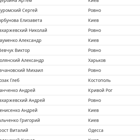
ербина Артем
Киев
уромский Сергей
Ровно
орбунова Елизавета
Киев
ахаржевский Николай
Ровно
ауменко Александр
Киев
евчук Виктор
Ровно
олянский Александр
Харьков
ачановский Михаил
Ровно
озак Глеб
Костополь
анченко Андрей
Кривой Рог
ахаржевский Андрей
Ровно
енисенко Андрей
Киев
альченко Григорий
Киев
рост Виталий
Одесса