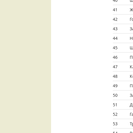
40
Щ
41
Ж
42
Г
43
З
44
Н
45
Ш
46
П
47
К
48
К
49
П
50
З
51
Д
52
Г
53
Т