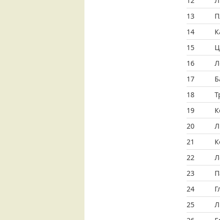
12
Л
13
П
14
К
15
Ц
16
Л
17
Б
18
Т
19
К
20
Л
21
К
22
Л
23
П
24
Г
25
Л