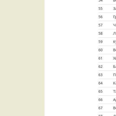
54
В
55
З
56
Г
57
Ч
58
Л
59
К
60
В
61
Х
62
Б
63
П
64
К
65
Т
66
А
67
В