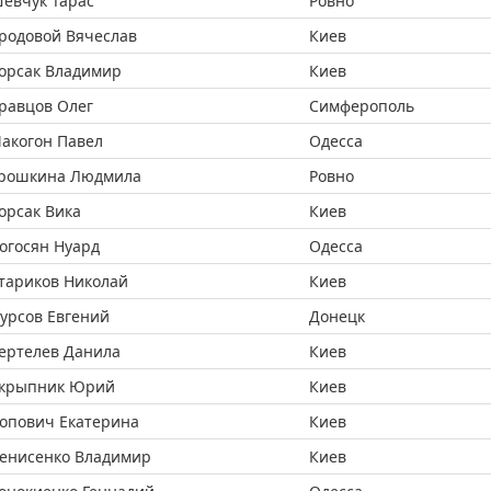
евчук Тарас
Ровно
родовой Вячеслав
Киев
орсак Владимир
Киев
равцов Олег
Симферополь
акогон Павел
Одесса
рошкина Людмила
Ровно
орсак Вика
Киев
огосян Нуард
Одесса
тариков Николай
Киев
урсов Евгений
Донецк
ертелев Данила
Киев
крыпник Юрий
Киев
опович Екатерина
Киев
енисенко Владимир
Киев