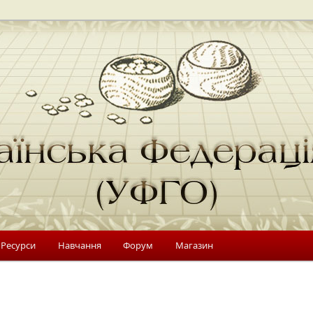
 Україні
Федерація Го (УФГО)
 Ресурси
Навчання
Форум
Магазин