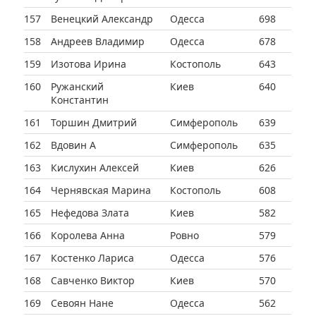
157
Венецкий Александр
Одесса
698
158
Андреев Владимир
Одесса
678
159
Изотова Ирина
Костополь
643
160
Ружанский
Киев
640
Константин
161
Торшин Дмитрий
Симферополь
639
162
Вдовин А
Симферополь
635
163
Кислухин Алексей
Киев
626
164
Чернявская Марина
Костополь
608
165
Нефедова Злата
Киев
582
166
Королева Анна
Ровно
579
167
Костенко Лариса
Одесса
576
168
Савченко Виктор
Киев
570
169
Севоян Нане
Одесса
562