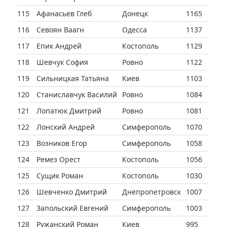
115
Афанасьев Глеб
Донецк
1165
116
Севоян Ваагн
Одесса
1137
117
Епик Андрей
Костополь
1129
118
Шевчук София
Ровно
1122
119
Сильницкая Татьяна
Киев
1103
120
Станиславчук Василий
Ровно
1084
121
Лопатюк Дмитрий
Ровно
1081
122
Лонский Андрей
Симферополь
1070
123
Возников Егор
Симферополь
1058
124
Ремез Орест
Костополь
1056
125
Сущик Роман
Костополь
1030
126
Шевченко Дмитрий
Днепропетровск
1007
127
Запольский Евгений
Симферополь
1003
128
Ружанский Роман
Киев
995