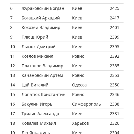
6
Жураковский Богдан
Киев
2425
7
Богацкий Аркадий
Киев
2417
8
Кокозей Владимир
Киев
2401
9
Плющ Юрий
Киев
2399
10
Лысюк Дмитрий
Киев
2395
11
Козлов Михаил
Ровно
2392
12
Платонов Владимир
Киев
2385
13
Качановский Артем
Ровно
2353
14
Цай Виталий
Одесса
2350
15
Лопатюк Константин
Ровно
2346
16
Бакулин Игорь
Симферополь
2338
17
Трилис Александр
Киев
2331
18
Ковалев Михаил
Харьков
2326
19
Лю Яньджунь
Киев
2304