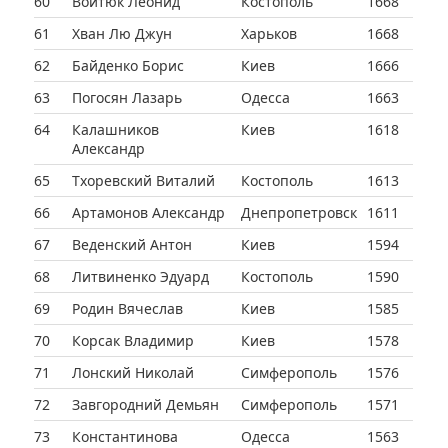
60
Войтюк Леонид
Костополь
1668
61
Хван Лю Джун
Харьков
1668
62
Байденко Борис
Киев
1666
63
Погосян Лазарь
Одесса
1663
64
Калашников
Киев
1618
Александр
65
Тхоревский Виталий
Костополь
1613
66
Артамонов Александр
Днепропетровск
1611
67
Веденский Антон
Киев
1594
68
Литвиненко Эдуард
Костополь
1590
69
Родин Вячеслав
Киев
1585
70
Корсак Владимир
Киев
1578
71
Лонский Николай
Симферополь
1576
72
Завгородний Демьян
Симферополь
1571
73
Константинова
Одесса
1563