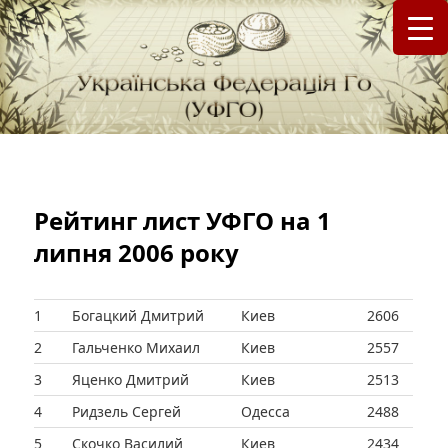
федерація Го (Бадук, Вейці) в Україні
Українська Федерація Го (УФГО)
Рейтинг лист УФГО на 1
липня 2006 року
1
Богацкий Дмитрий
Киев
2606
2
Гальченко Михаил
Киев
2557
3
Яценко Дмитрий
Киев
2513
4
Ридзель Сергей
Одесса
2488
5
Скочко Василий
Киев
2434