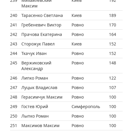
239
Михайлевский
Киев
192
Максим
240
Тарасенко Светлана
Киев
189
241
Гребеневич Виктор
Ровно
170
242
Прачова Екатерина
Ровно
164
243
Сторожук Павел
Киев
152
244
Ткачук Иван
Ровно
152
245
Вержиковский
Ровно
148
Александр
246
Липко Роман
Ровно
122
247
Луцык Владислав
Ровно
107
248
Герасимчук Максим
Ровно
100
249
Гостев Юрий
Симферополь
100
250
Лыпко Роман
Ровно
100
251
Максимов Максим
Ровно
100