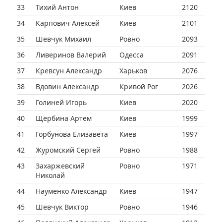
33
Тихий Антон
Киев
2120
34
Карпович Алексей
Киев
2101
35
Шевчук Михаил
Ровно
2093
36
Ливеринов Валерий
Одесса
2091
37
Кревсун Александр
Харьков
2076
38
Вдовин Александр
Кривой Рог
2026
39
Голиней Игорь
Киев
2020
40
Щербина Артем
Киев
1999
41
Горбунова Елизавета
Киев
1997
42
Журомский Сергей
Ровно
1988
43
Захаржевский
Ровно
1971
Николай
44
Науменко Александр
Киев
1947
45
Шевчук Виктор
Ровно
1946