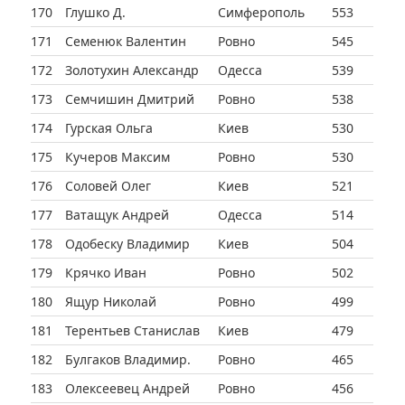
170
Глушко Д.
Симферополь
553
171
Семенюк Валентин
Ровно
545
172
Золотухин Александр
Одесса
539
173
Семчишин Дмитрий
Ровно
538
174
Гурская Ольга
Киев
530
175
Кучеров Максим
Ровно
530
176
Соловей Олег
Киев
521
177
Ватащук Андрей
Одесса
514
178
Одобеску Владимир
Киев
504
179
Крячко Иван
Ровно
502
180
Ящур Николай
Ровно
499
181
Терентьев Станислав
Киев
479
182
Булгаков Владимир.
Ровно
465
183
Олексеевец Андрей
Ровно
456