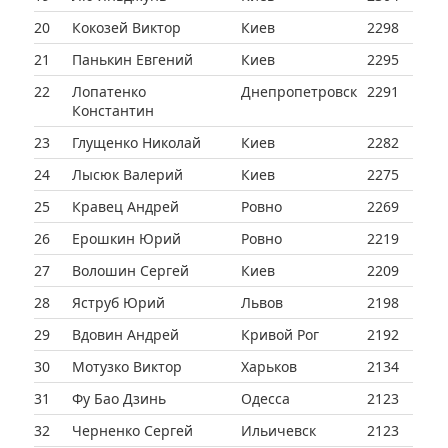
20
Кокозей Виктор
Киев
2298
21
Панькин Евгений
Киев
2295
22
Лопатенко
Днепропетровск
2291
Константин
23
Глущенко Николай
Киев
2282
24
Лысюк Валерий
Киев
2275
25
Кравец Андрей
Ровно
2269
26
Ерошкин Юрий
Ровно
2219
27
Волошин Сергей
Киев
2209
28
Яструб Юрий
Львов
2198
29
Вдовин Андрей
Кривой Рог
2192
30
Мотузко Виктор
Харьков
2134
31
Фу Бао Дзинь
Одесса
2123
32
Черненко Сергей
Ильичевск
2123