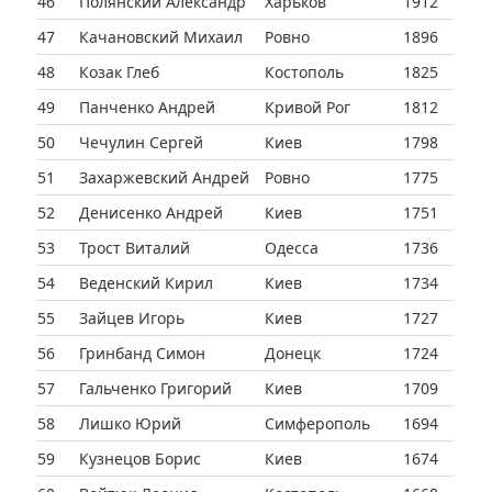
46
Полянский Александр
Харьков
1912
47
Качановский Михаил
Ровно
1896
48
Козак Глеб
Костополь
1825
49
Панченко Андрей
Кривой Рог
1812
50
Чечулин Сергей
Киев
1798
51
Захаржевский Андрей
Ровно
1775
52
Денисенко Андрей
Киев
1751
53
Трост Виталий
Одесса
1736
54
Веденский Кирил
Киев
1734
55
Зайцев Игорь
Киев
1727
56
Гринбанд Симон
Донецк
1724
57
Гальченко Григорий
Киев
1709
58
Лишко Юрий
Симферополь
1694
59
Кузнецов Борис
Киев
1674