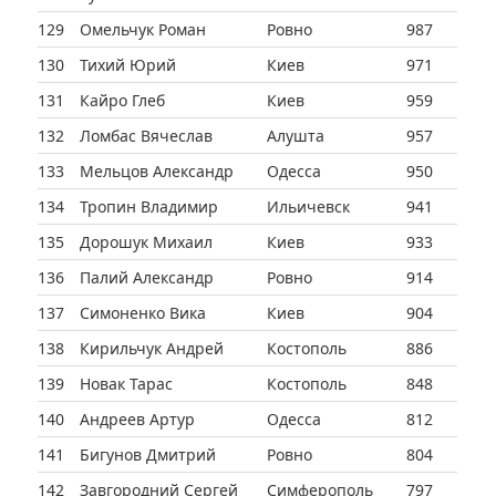
129
Омельчук Роман
Ровно
987
130
Тихий Юрий
Киев
971
131
Кайро Глеб
Киев
959
132
Ломбас Вячеслав
Алушта
957
133
Мельцов Александр
Одесса
950
134
Тропин Владимир
Ильичевск
941
135
Дорошук Михаил
Киев
933
136
Палий Александр
Ровно
914
137
Симоненко Вика
Киев
904
138
Кирильчук Андрей
Костополь
886
139
Новак Тарас
Костополь
848
140
Андреев Артур
Одесса
812
141
Бигунов Дмитрий
Ровно
804
142
Завгородний Сергей
Симферополь
797