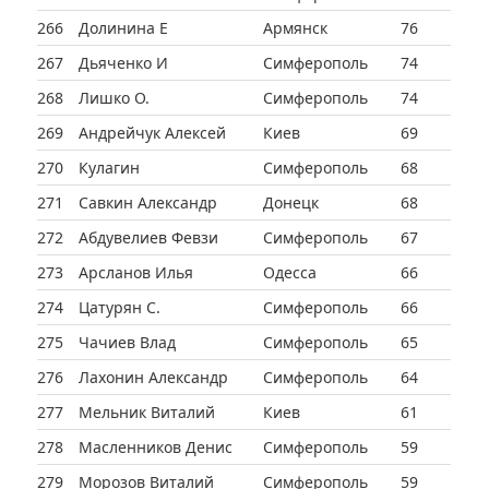
266
Долинина Е
Армянск
76
267
Дьяченко И
Симферополь
74
268
Лишко О.
Симферополь
74
269
Андрейчук Алексей
Киев
69
270
Кулагин
Симферополь
68
271
Савкин Александр
Донецк
68
272
Абдувелиев Февзи
Симферополь
67
273
Арсланов Илья
Одесса
66
274
Цатурян С.
Симферополь
66
275
Чачиев Влад
Симферополь
65
276
Лахонин Александр
Симферополь
64
277
Мельник Виталий
Киев
61
278
Масленников Денис
Симферополь
59
279
Морозов Виталий
Симферополь
59