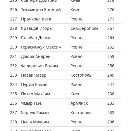
225
Совгира Дмитрий
Киев
278
226
Тихомиров Евгений
Киев
276
227
Прачкова Катя
Ровно
271
228
Кравцов Игорь
Симферополь
267
229
Галябар Денис
Ровно
264
230
Герасимчук Максим
Ровно
262
231
Дзюба Андрей
Ровно
259
232
Федорович Вадим
Ровно
256
233
Новак Назар
Костополь
249
234
Пурий Роман
Ровно
241
235
Питко Максим
Киев
238
236
Чмыр П.И.
Армянск
233
237
Харчук Роман
Костополь
232
238
Цыля Максим
Ровно
206