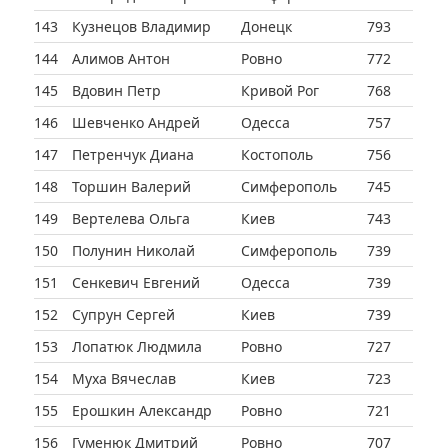
143
Кузнецов Владимир
Донецк
793
144
Алимов Антон
Ровно
772
145
Вдовин Петр
Кривой Рог
768
146
Шевченко Андрей
Одесса
757
147
Петренчук Диана
Костополь
756
148
Торшин Валерий
Симферополь
745
149
Вертелева Ольга
Киев
743
150
Полунин Николай
Симферополь
739
151
Сенкевич Евгений
Одесса
739
152
Супрун Сергей
Киев
739
153
Лопатюк Людмила
Ровно
727
154
Муха Вячеслав
Киев
723
155
Ерошкин Александр
Ровно
721
156
Гуменюк Дмитрий
Ровно
707