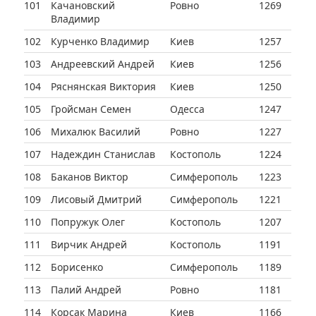
101
Качановский
Ровно
1269
Владимир
102
Курченко Владимир
Киев
1257
103
Андреевский Андрей
Киев
1256
104
Ряснянская Виктория
Киев
1250
105
Гройсман Семен
Одесса
1247
106
Михалюк Василий
Ровно
1227
107
Надеждин Станислав
Костополь
1224
108
Баканов Виктор
Симферополь
1223
109
Лисовый Дмитрий
Симферополь
1221
110
Попружук Олег
Костополь
1207
111
Вирчик Андрей
Костополь
1191
112
Борисенко
Симферополь
1189
113
Палий Андрей
Ровно
1181
114
Корсак Марина
Киев
1166