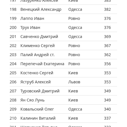
197
Лазуренко Алексей
Киев
383
198
Венецкий Александр
Одесса
382
199
Лаппо Иван
Ровно
376
200
Трух Иван
Одесса
376
201
Савченко Дмитрий
Одесса
369
202
Клименко Сергей
Ровно
367
203
Палий Андрей ст.
Ровно
362
204
Перепечай Екатерина
Ровно
356
205
Костенко Сергей
Киев
353
206
Яструб Алексей
Львов
353
207
Туровский Дмитрий
Киев
349
208
Ян Сяо Лунь
Киев
349
209
Ковальский Олег
Одесса
340
210
Калинин Виталий
Киев
337