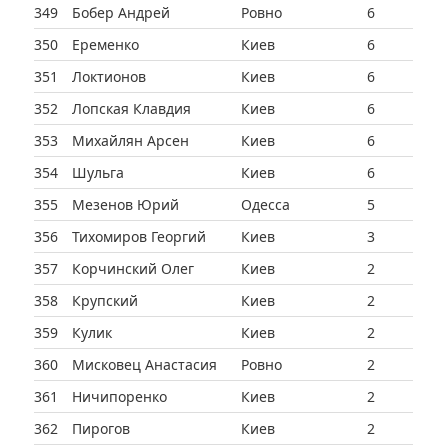
349
Бобер Андрей
Ровно
6
350
Еременко
Киев
6
351
Локтионов
Киев
6
352
Лопская Клавдия
Киев
6
353
Михайлян Арсен
Киев
6
354
Шульга
Киев
6
355
Мезенов Юрий
Одесса
5
356
Тихомиров Георгий
Киев
3
357
Корчинский Олег
Киев
2
358
Крупский
Киев
2
359
Кулик
Киев
2
360
Мисковец Анастасия
Ровно
2
361
Ничипоренко
Киев
2
362
Пирогов
Киев
2