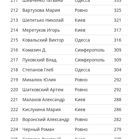
211
Шевченко Татьяна
Одесса
333
212
Вартузова Мария
Ровно
325
213
Шепетько Николай
Киев
321
214
Меретуков Игорь
Киев
317
215
Ковальский Виктор
Одесса
316
216
Комазин Д.
Симферополь
309
217
Пуховский Влад.
Симферополь
309
218
Степанов Глеб
Одесса
304
219
Михалюк Юлия
Ровно
292
220
Шатковский Артем
Ровно
292
221
Малахов Александр
Киев
288
222
Кислухина Мария
Киев
286
223
Воронский Александр
Ровно
282
224
Черный Роман
Ровно
279