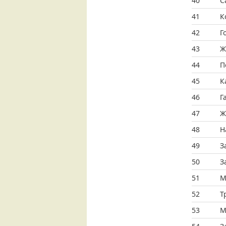
40
С
41
К
42
Г
43
Ж
44
П
45
К
46
Г
47
Ж
48
Н
49
З
50
З
51
М
52
Т
53
М