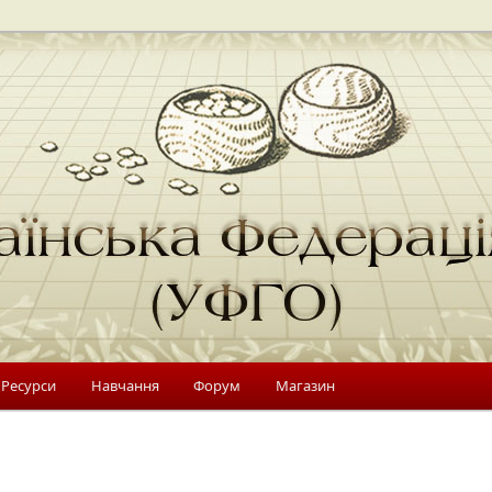
 Україні
Федерація Го (УФГО)
 Ресурси
Навчання
Форум
Магазин