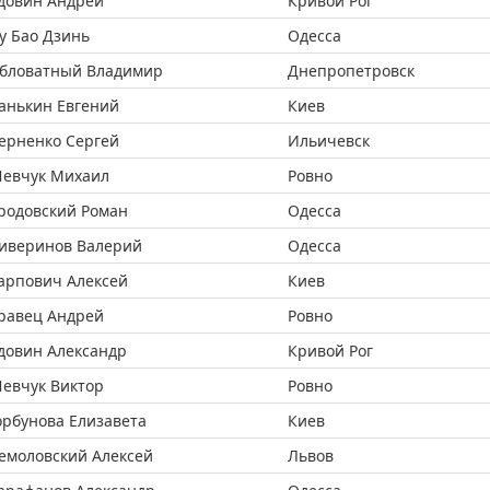
довин Андрей
Кривой Рог
у Бао Дзинь
Одесса
бловатный Владимир
Днепропетровск
анькин Евгений
Киев
ерненко Сергей
Ильичевск
евчук Михаил
Ровно
родовский Роман
Одесса
иверинов Валерий
Одесса
арпович Алексей
Киев
равец Андрей
Ровно
довин Александр
Кривой Рог
евчук Виктор
Ровно
орбунова Елизавета
Киев
емоловский Алексей
Львов