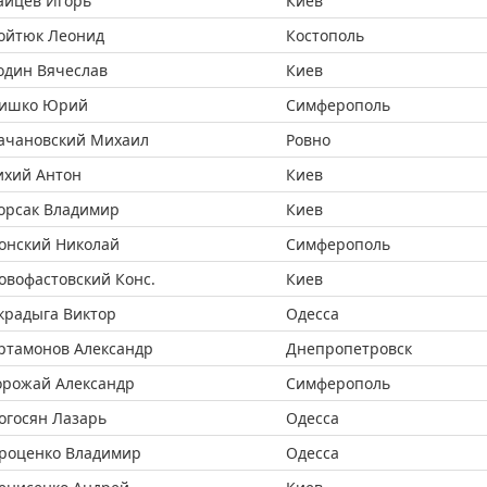
айцев Игорь
Киев
ойтюк Леонид
Костополь
один Вячеслав
Киев
ишко Юрий
Симферополь
ачановский Михаил
Ровно
ихий Антон
Киев
орсак Владимир
Киев
онский Николай
Симферополь
овофастовский Конс.
Киев
крадыга Виктор
Одесса
ртамонов Александр
Днепропетровск
орожай Александр
Симферополь
огосян Лазарь
Одесса
роценко Владимир
Одесса