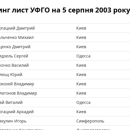
нг лист УФГО на 5 серпня 2003 рок
огацкий Дмитрий
Киев
альченко Михаил
Киев
ценко Дмитрий
Киев
идзель Сергей
Одесса
кочко Василий
Киев
лющ Юрий
Киев
окозей Владимир
Киев
латонов Владимир
Киев
ай Виталий
Одесса
огацкий Аркадий
Киев
акулин Игорь
Симферополь