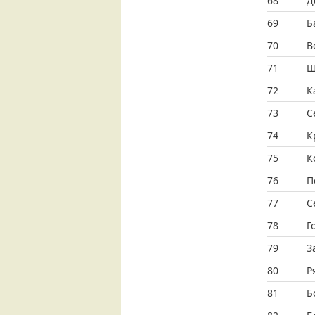
68
Д
69
Б
70
В
71
Щ
72
К
73
С
74
К
75
К
76
П
77
С
78
Г
79
З
80
Р
81
Б