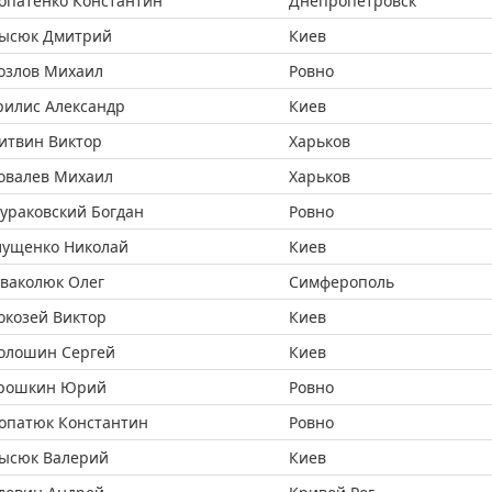
опатенко Константин
Днепропетровск
ысюк Дмитрий
Киев
озлов Михаил
Ровно
рилис Александр
Киев
итвин Виктор
Харьков
овалев Михаил
Харьков
ураковский Богдан
Ровно
лущенко Николай
Киев
ваколюк Олег
Симферополь
окозей Виктор
Киев
олошин Сергей
Киев
рошкин Юрий
Ровно
опатюк Константин
Ровно
ысюк Валерий
Киев