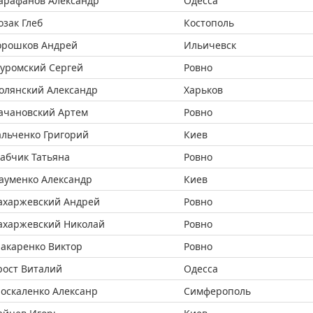
арафанов Александр
Одесса
озак Глеб
Костополь
орошков Андрей
Ильичевск
уромский Сергей
Ровно
олянский Александр
Харьков
ачановский Артем
Ровно
альченко Григорий
Киев
абчик Татьяна
Ровно
ауменко Александр
Киев
ахаржевский Андрей
Ровно
ахаржевский Николай
Ровно
акаренко Виктор
Ровно
рост Виталий
Одесса
оскаленко Алексанр
Симферополь