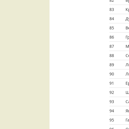
82
Б
83
К
84
Д
85
В
86
Г
87
М
88
С
89
Л
90
Л
91
Е
92
Ш
93
С
94
Я
95
Г