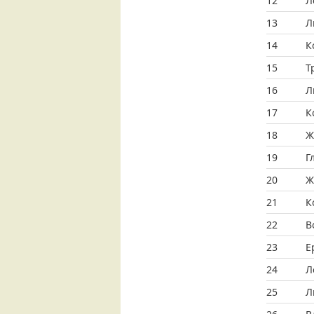
12
Л
13
Л
14
К
15
Т
16
Л
17
К
18
Ж
19
Г
20
Ж
21
К
22
В
23
Е
24
Л
25
Л