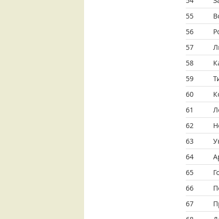
54
З
55
В
56
Р
57
Л
58
К
59
Т
60
К
61
Л
62
Н
63
У
64
А
65
Г
66
П
67
П