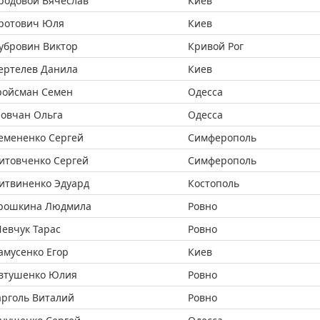
родовой Вячеслав
Киев
ротович Юля
Киев
убровин Виктор
Кривой Рог
ертелев Данила
Киев
ройсман Семен
Одесса
овчан Ольга
Одесса
емененко Сергей
Симферополь
итовченко Сергей
Симферополь
итвиненко Эдуард
Костополь
рошкина Людмила
Ровно
евчук Тарас
Ровно
амусенко Егор
Киев
втушенко Юлия
Ровно
арголь Виталий
Ровно