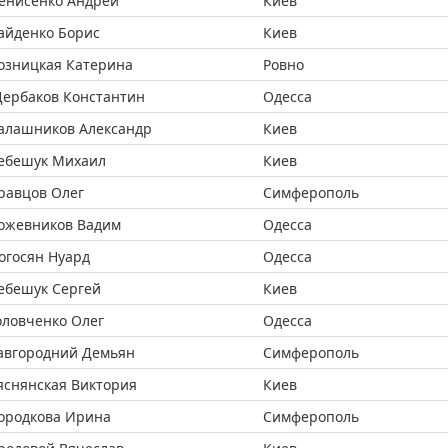
енисенко Андрей
Киев
айденко Борис
Киев
озницкая Катерина
Ровно
ербаков Константин
Одесса
алашников Александр
Киев
ебешук Михаил
Киев
равцов Олег
Симферополь
ожевников Вадим
Одесса
огосян Нуард
Одесса
ебешук Сергей
Киев
оловченко Олег
Одесса
авгородний Демьян
Симферополь
яснянская Виктория
Киев
ородкова Ирина
Симферополь