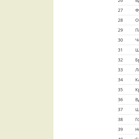
26
В
27
Ф
28
О
29
П
30
Ч
31
Ш
32
Б
33
Л
34
К
35
К
36
В
37
Ш
38
Г
39
Н