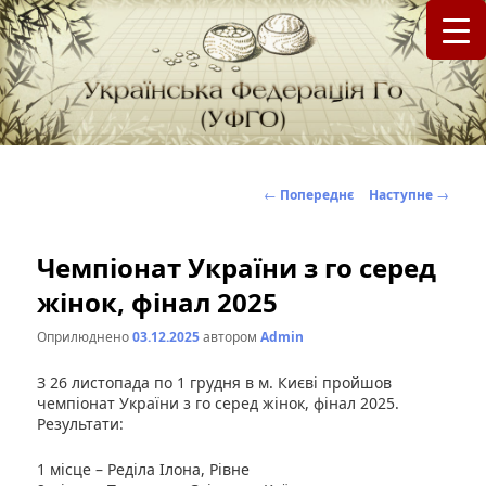
федерація Го (Бадук, Вейці) в Україні
Українська Федерація Го (УФГО)
Навігація
←
Попереднє
Наступне
→
по
записах
Чемпіонат України з го серед
жінок, фінал 2025
Оприлюднено
03.12.2025
автором
Admin
З 26 листопада по 1 грудня в м. Києві пройшов
чемпіонат України з го серед жінок, фінал 2025.
Результати:
1 місце – Реділа Ілона, Рівне