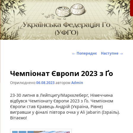
федерація Го (Бадук, Вейці) в Україні
Українська Федерація Го (УФГО)
Навігація
←
Попереднє
Наступне
→
по
записах
Чемпіонат Європи 2023 з Ґо
Оприлюднено
06.08.2023
автором
Admin
23-30 липня в Лейпцигу/Маркклеберг, Німеччина
відбувся Чемпіонату Європи 2023 з Ґо. Чемпіоном
Європи став Кравець Андрій (Україна, Рівне)
вигравши у фіналі півтора очка у Ali Jabarin (Ізраїль).
Вітаємо!