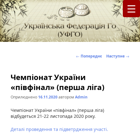
федерація Го (Бадук, Вейці) в Україні
Українська Федерація Го (УФГО)
Навігація
←
Попереднє
Наступне
→
по
записах
Чемпіонат України
«півфінал» (перша ліга)
Оприлюднено
16.11.2020
автором
Admin
Чемпіонат України «півфінал» (перша ліга)
відбудеться 21-22 листопада 2020 року.
Деталі проведення та підветрдження участі.