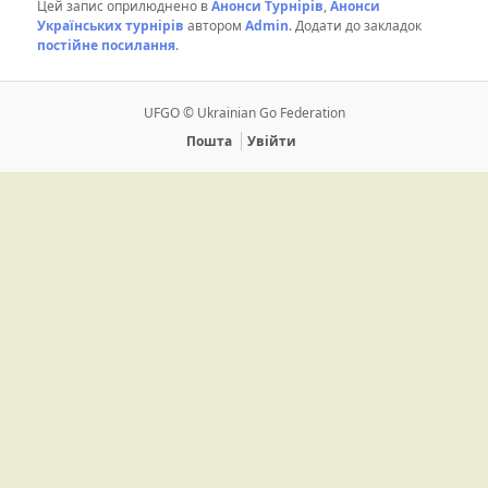
Цей запис оприлюднено в
Анонси Турнірів
,
Анонси
Українських турнірів
автором
Admin
. Додати до закладок
постійне посилання
.
UFGO © Ukrainian Go Federation
Пошта
Увійти