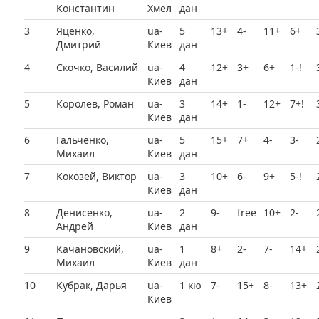
Константин
Хмел
дан
3
Яценко,
ua-
5
13+
4-
11+
6+
Дмитрий
Киев
дан
4
Скочко, Василий
ua-
4
12+
3+
6+
1-!
Киев
дан
5
Королев, Роман
ua-
3
14+
1-
12+
7+!
Киев
дан
6
Гальченко,
ua-
5
15+
7+
4-
3-
Михаил
Киев
дан
7
Кокозей, Виктор
ua-
3
10+
6-
9+
5-!
Киев
дан
8
Денисенко,
ua-
2
9-
free
10+
2-
Андрей
Киев
дан
9
Качановский,
ua-
1
8+
2-
7-
14+
Михаил
Киев
дан
10
Кубрак, Дарья
ua-
1 кю
7-
15+
8-
13+
Киев