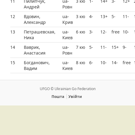
11
Пилипчук,
ua-
3 кю
1-
14+
3-
12+
Андрей
Ровн
12
Вдовин,
ua-
3 кю
4-
13+
5-
11-
Александр
Крив
13
Петрашевская,
ua-
6 кю
3-
12-
free
10-
Ника
Киев
14
Ваврик,
ua-
7 кю
5-
11-
15+
9-
Анастасия
Ровн
15
Богданович,
ua-
8 кю
6-
10-
14-
free
Вадим
Киев
UFGO © Ukrainian Go Federation
Пошта
Увійти