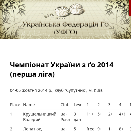
федерація Го (Бадук, Вейці) в Україні
Українська Федерація Го (УФГО)
Чемпіонат України з ґо 2014
(перша ліга)
04-05 жовтня 2014 р., клуб “Супутник”, м. Київ
Place
Name
Club
Level
1
2
3
4
1
Крушельницкий,
ua-
3
11+
5+
2+
4+!
Валерий
Ровн
дан
2
Лопатюк,
ua-
5
free
9+
1-
8+