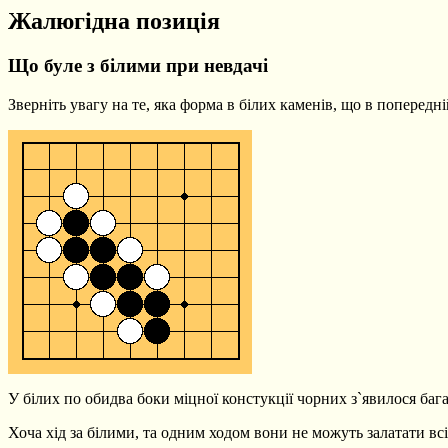
Жалюгідна позиція
Що буле з білими при невдачі
Зверніть увагу на те, яка форма в білих каменів, що в попередн
У білих по обидва боки міцної констукції чорних з`явилося бага
Хоча хід за білими, та одним ходом вони не можуть залатати всі