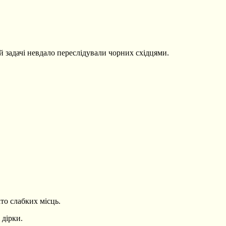
ій задачі невдало переслідували чорних східцями.
то слабких місць.
 дірки.