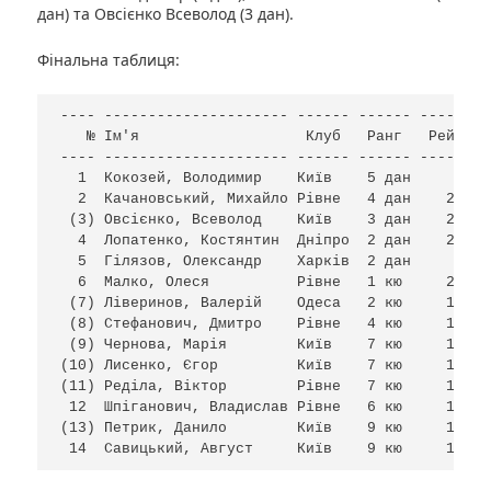
дан) та Овсієнко Всеволод (3 дан).
Фінальна таблиця:
---- --------------------- ------ ------ --------
   № Ім'я                   Клуб   Ранг   Рейтинг
---- --------------------- ------ ------ --------
  1  Кокозей, Володимир    Київ    5 дан         
  2  Качановський, Михайло Рівне   4 дан    2394 
 (3) Овсієнко, Всеволод    Київ    3 дан    2309 
  4  Лопатенко, Костянтин  Дніпро  2 дан    2207 
  5  Гілязов, Олександр    Харків  2 дан         
  6  Малко, Олеся          Рівне   1 кю     2052 
 (7) Ліверинов, Валерій    Одеса   2 кю     1990 
 (8) Стефанович, Дмитро    Рівне   4 кю     1762 
 (9) Чернова, Марія        Київ    7 кю     1481 
(10) Лисенко, Єгор         Київ    7 кю     1478 
(11) Реділа, Віктор        Рівне   7 кю     1469 
 12  Шпіганович, Владислав Рівне   6 кю     1536 
(13) Петрик, Данило        Київ    9 кю     1332 