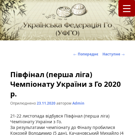
федерація Го (Бадук, Вейці) в Україні
Українська Федерація Го (УФГО)
Навігація
←
Попереднє
Наступне
→
по
записах
Півфінал (перша ліга)
Чемпіонату України з Го 2020
р.
Оприлюднено
23.11.2020
автором
Admin
21-22 листопада відбувся Півфінал (перша ліга)
Чемпіонату України з Го.
За результатами чемпіонату до Фіналу пробилися
Кокозей Володимир (5 дан), Качановський Михайло (4