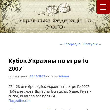
федерація Го (Бадук, Вейці) в Україні
Українська Федерація Го (УФГО)
Навігація
←
Попереднє
Наступне
→
по
записах
Кубок Украины по игре Го
2007
Оприлюднено
28.10.2007
автором
Admin
27 – 28 октября, Кубок Украины по игре Го 2007.
Победил снова Дмитрий Богацкий, 6 дан, Киев и
снова, выиграв все партии.
Подробности