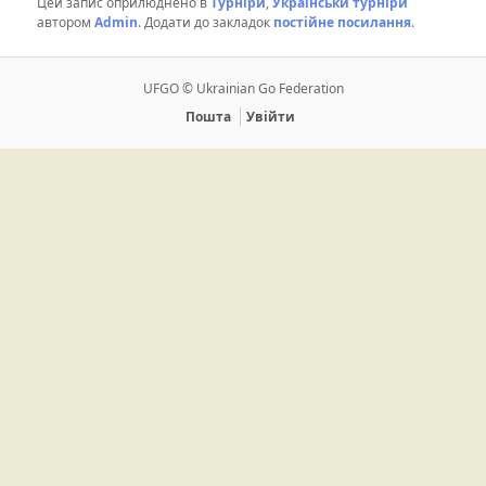
Цей запис оприлюднено в
Турніри
,
Українськи турніри
автором
Admin
. Додати до закладок
постійне посилання
.
UFGO © Ukrainian Go Federation
Пошта
Увійти