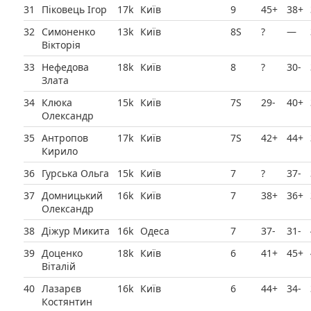
31
Піковець Ігор
17k
Київ
9
45+
38+
32
Симоненко
13k
Київ
8Ѕ
?
—
Вікторія
33
Нефедова
18k
Київ
8
?
30-
Злата
34
Клюка
15k
Київ
7Ѕ
29-
40+
Олександр
35
Антропов
17k
Київ
7Ѕ
42+
44+
Кирило
36
Гурська Ольга
15k
Київ
7
?
37-
37
Домницький
16k
Київ
7
38+
36+
Олександр
38
Діжур Микита
16k
Одеса
7
37-
31-
39
Доценко
18k
Київ
6
41+
45+
Віталій
40
Лазарєв
16k
Київ
6
44+
34-
Костянтин