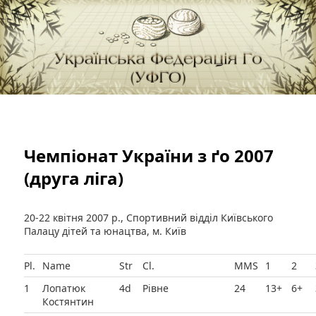
федерація Го (Бадук, Вейці) в Україні
Українська Федерація Го (УФГО)
Чемпіонат України з ґо 2007
(друга ліга)
20-22 квітня 2007 р., Спортивний відділ Київського
Палацу дітей та юнацтва, м. Київ
Pl.
Name
Str
Cl.
MMS
1
2
1
Лопатюк
4d
Рівне
24
13+
6+
Костянтин