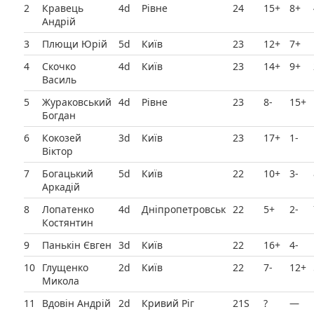
2
Кравець
4d
Рівне
24
15+
8+
Андрій
3
Плющи Юрій
5d
Київ
23
12+
7+
4
Скочко
4d
Київ
23
14+
9+
Василь
5
Жураковський
4d
Рівне
23
8-
15+
Богдан
6
Кокозей
3d
Київ
23
17+
1-
Віктор
7
Богацький
5d
Київ
22
10+
3-
Аркадій
8
Лопатенко
4d
Дніпропетровськ
22
5+
2-
Костянтин
9
Панькін Євген
3d
Київ
22
16+
4-
10
Глущенко
2d
Київ
22
7-
12+
Микола
11
Вдовін Андрій
2d
Кривий Ріг
21Ѕ
?
—