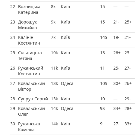
22
Возницька
8k
Київ
15
—
—
Катерина
23
Дорошук
9k
Київ
15
21-
25+
Михайло
24
Калінін
7k
Київ
14Ѕ
19-
21-
Костянтин
25
Сільницька
10k
Київ
13
26+
23-
Тетяна
26
Ружанський
11k
Київ
11
25-
27-
Костянтин
27
Ковальський
13k
Одеса
10Ѕ
30+
26+
Віктор
28
Супрун Сергій
13k
Київ
10
—
29-
29
Ковальський
14k
Одеса
9Ѕ
34+
28+
Олег
30
Ружанська
14k
Київ
9
27-
33+
Камілла