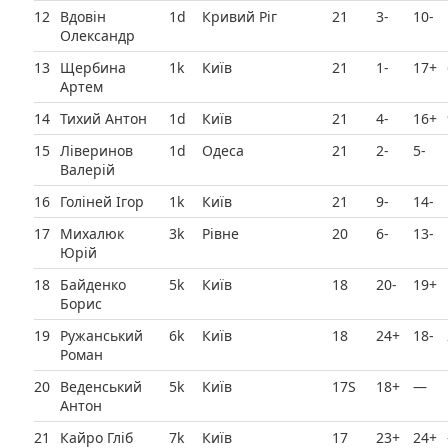
12
Вдовін
1d
Кривий Ріг
21
3-
10-
Олександр
13
Щербина
1k
Київ
21
1-
17+
Артем
14
Тихий Антон
1d
Київ
21
4-
16+
15
Ліверинов
1d
Одеса
21
2-
5-
Валерій
16
Голіней Ігор
1k
Київ
21
9-
14-
17
Михалюк
3k
Рівне
20
6-
13-
Юрій
18
Байденко
5k
Київ
18
20-
19+
Борис
19
Ружанський
6k
Київ
18
24+
18-
Роман
20
Веденський
5k
Київ
17Ѕ
18+
—
Антон
21
Кайро Гліб
7k
Київ
17
23+
24+