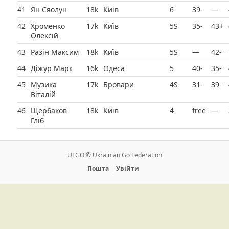
41
Ян Сяолун
18k
Київ
6
39-
—
42
Хроменко
17k
Київ
5Ѕ
35-
43+
Олексій
43
Разін Максим
18k
Київ
5Ѕ
—
42-
44
Діжур Марк
16k
Одеса
5
40-
35-
45
Музика
17k
Бровари
4Ѕ
31-
39-
Віталій
46
Щербаков
18k
Київ
4
free
—
Гліб
UFGO © Ukrainian Go Federation
Пошта
Увійти